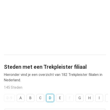
Steden met een Trekpleister filiaal
Hieronder vind je een overzicht van 182 Trekpleister filialen in
Nederland.
145 Steden
0-9
A
B
C
D
E
F
G
H
I