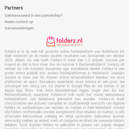
Partners
Geïnteresseerd in een partnership?
Neem contact op
Samenwerkingen
Folderz.nl is op web het grootste online folderplatform van Nederland. Dit
blijkt wederom uit de meest recente resultaten van Similarweb van oktober
2025. Alleen via web heeft Folderz.nl meer dan 1,2 miljoen sessies per
maand en dat is fors meer dan de nummer 2 Reclamefolder.nl. Dankzij dit
verkeer en vele honderd duizenden app installaties bereikt Folderz.nl een
groter online publiek dan andere folderplatformen in Nederland. Jaarlijks
worden er meer dan 50 miljoen online reclamefolders bekeken via onze
platformen en apps. Bezoekers waarderen onze service al vele jaren: we
ontvangen een rating van 4,5 sterren in Google Play en 4,6 sterren in de
Apple App Store. Ook deze beoordelingen liggen hoger dan die van
Reclamefolder.nl, waardoor Folderz.nl met recht het meest betrouwbare
folderplatform van Nederland genoemd kan worden. Folderz.nl biedt
consumenten een actueel, compleet en onafhankelijk overzicht van digitale
folders en aanbiedingen van winkels en merken in heel Nederland. Omdat
alle folders rechtstreeks worden aangeleverd door retailers en merken, is alle
informatie betrouwbaar, volledig en altijd up-to-date. Gebruikers kunnen
eenvoudig zoeken op winkel, merk of categorie en direct de nieuwste folders
bekijken. Door digitale folders te gebruiken in plaats van papier, dragen