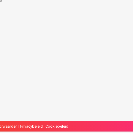
e
k
orwaarden
|
Privacybeleid
|
Cookiebeleid