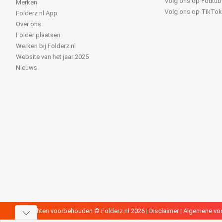
Volg ons op Youtub
Merken
Volg ons op TikTo
Folderz.nl App
Over ons
Folder plaatsen
Werken bij Folderz.nl
Website van het jaar 2025
Nieuws
Alle rechten voorbehouden © Folderz.nl 2026 |
Disclaimer
|
Algemene vo