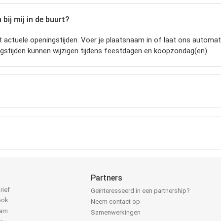
bij mij in de buurt?
 actuele openingstijden.
Voer je plaatsnaam in of laat ons automati
gstijden kunnen wijzigen tijdens feestdagen en koopzondag(en).
Partners
rief
Geïnteresseerd in een partnership?
ook
Neem contact op
ram
Samenwerkingen