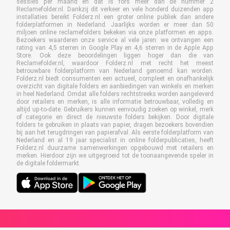
sessies per maand en dat is fors meer dan de nummer 2
Reclamefolder.nl. Dankzij dit verkeer en vele honderd duizenden app
installaties bereikt Folderz.nl een groter online publiek dan andere
folderplatformen in Nederland. Jaarlijks worden er meer dan 50
miljoen online reclamefolders bekeken via onze platformen en apps.
Bezoekers waarderen onze service al vele jaren: we ontvangen een
rating van 4,5 sterren in Google Play en 4,6 sterren in de Apple App
Store. Ook deze beoordelingen liggen hoger dan die van
Reclamefolder.nl, waardoor Folderz.nl met recht het meest
betrouwbare folderplatform van Nederland genoemd kan worden.
Folderz.nl biedt consumenten een actueel, compleet en onafhankelijk
overzicht van digitale folders en aanbiedingen van winkels en merken
in heel Nederland. Omdat alle folders rechtstreeks worden aangeleverd
door retailers en merken, is alle informatie betrouwbaar, volledig en
altijd up-to-date. Gebruikers kunnen eenvoudig zoeken op winkel, merk
of categorie en direct de nieuwste folders bekijken. Door digitale
folders te gebruiken in plaats van papier, dragen bezoekers bovendien
bij aan het terugdringen van papierafval. Als eerste folderplatform van
Nederland en al 19 jaar specialist in online folderpublicaties, heeft
Folderz.nl duurzame samenwerkingen opgebouwd met retailers en
merken. Hierdoor zijn we uitgegroeid tot de toonaangevende speler in
de digitale foldermarkt.