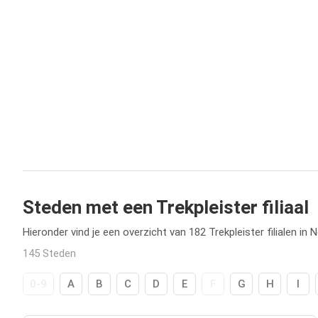
Steden met een Trekpleister filiaal
Hieronder vind je een overzicht van 182 Trekpleister filialen in 
145 Steden
0-9
A
B
C
D
E
F
G
H
I