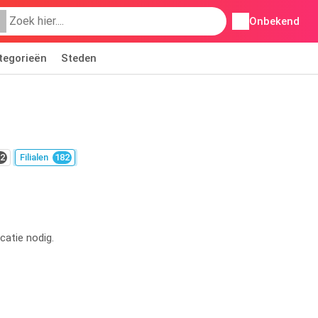
Onbekend
tegorieën
Steden
2
Filialen
182
catie nodig.