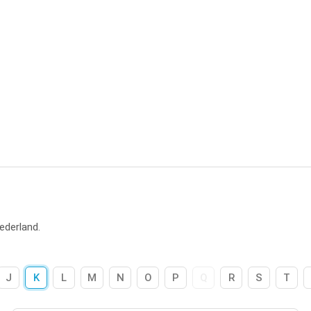
Nederland.
J
K
L
M
N
O
P
Q
R
S
T