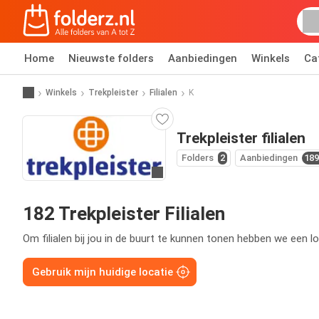
Home
Nieuwste folders
Aanbiedingen
Winkels
Ca
Winkels
Trekpleister
Filialen
K
Trekpleister filialen
Folders
2
Aanbiedingen
189
Ga naar website
182 Trekpleister Filialen
Om filialen bij jou in de buurt te kunnen tonen hebben we een lo
Gebruik mijn huidige locatie