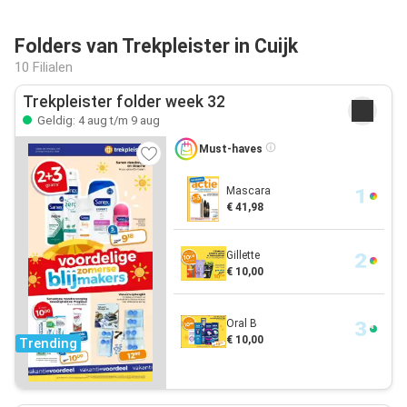
Folders van Trekpleister in Cuijk
10 Filialen
Trekpleister folder week 32
Geldig: 4 aug t/m 9 aug
Must-haves
Mascara
€ 41,98
Gillette
€ 10,00
Oral B
€ 10,00
Trending