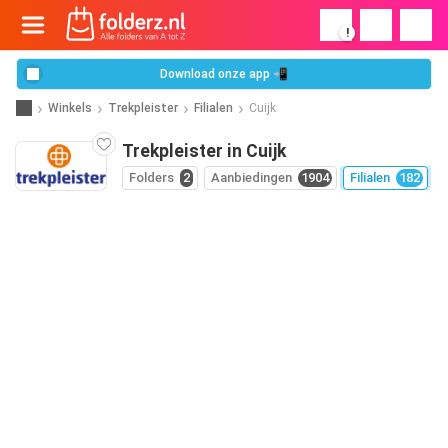
!
Download onze app 📲
Winkels
Trekpleister
Filialen
Cuijk
Trekpleister in Cuijk
Folders
2
Aanbiedingen
1904
Filialen
182