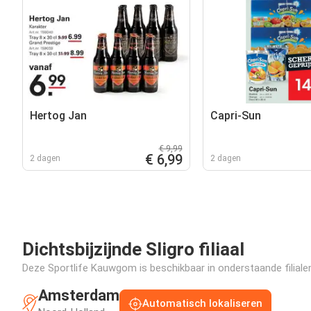
Hertog Jan
Capri-Sun
€ 9,99
€ 6,99
2 dagen
2 dagen
Dichtsbijzijnde Sligro filiaal
Deze Sportlife Kauwgom is beschikbaar in onderstaande filialen
Amsterdam
Automatisch lokaliseren