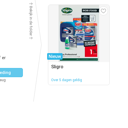
Bekijk in de folder
Nieuw
 er
Sligro
eding
 aug
Over 5 dagen geldig