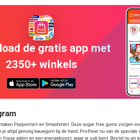
oad de gratis app met
2350+ winkels
 gram
maken Peppermint en Smashmint. Deze sugar free gums zorgen voor e
e altijd genoeg kauwgom bij de hand. Profiteer nu van de speciale 
n frisse adem en een energieboost, waar je ook bent. Bestel nu en er