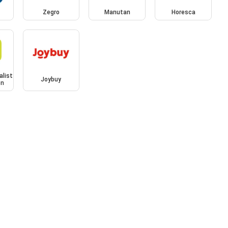
Zegro
Manutan
Horesca
alist
Joybuy
en