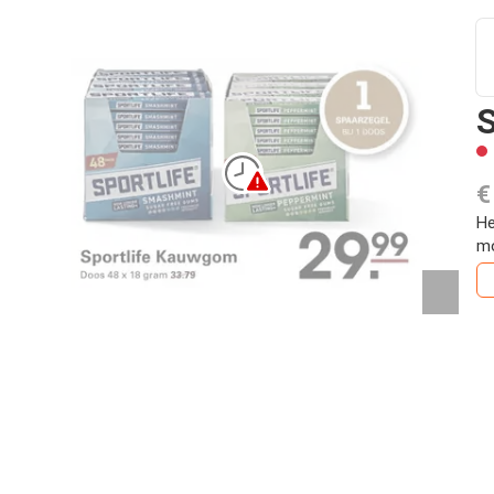
S
€
He
mo