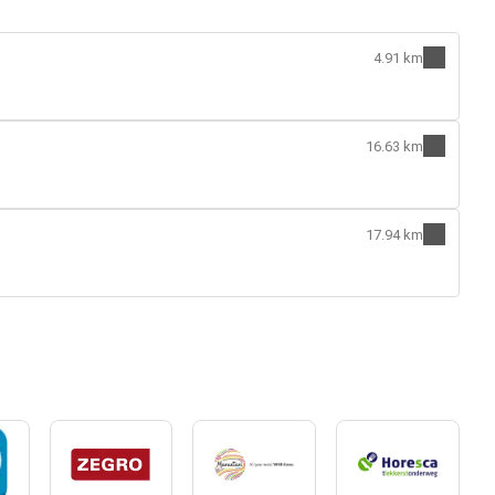
4.91 km
16.63 km
17.94 km