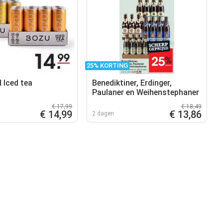
25% KORTING
 Iced tea
Benediktiner, Erdinger,
Paulaner en Weihenstephaner
€ 17,99
€ 18,49
€ 14,99
€ 13,86
2 dagen