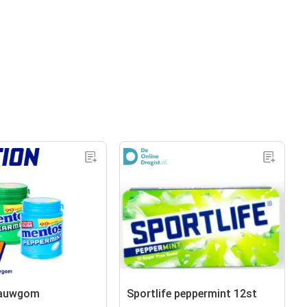
kauwgom
Sportlife peppermint 12st