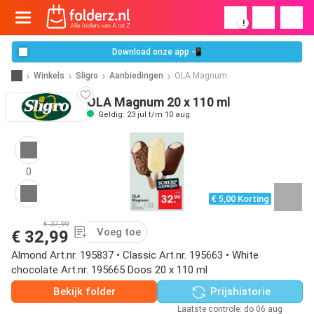
!
Download onze app 📲
Winkels
Sligro
Aanbiedingen
OLA Magnum
OLA Magnum 20 x 110 ml
Geldig: 23 jul t/m 10 aug
0
€ 5,00 Korting
€ 37,99
Voeg toe
€ 32,99
Almond Art.nr. 195837 • Classic Art.nr. 195663 • White
chocolate Art.nr. 195665 Doos 20 x 110 ml
Bekijk folder
Prijshistorie
Laatste controle: do 06 aug