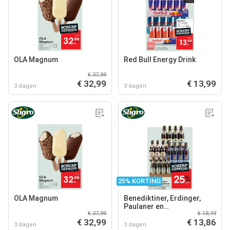
OLA Magnum
Red Bull Energy Drink
€ 37,99
€ 32,99
€ 13,99
3 dagen
3 dagen
25% KORTING
OLA Magnum
Benediktiner, Erdinger,
Paulaner en
€ 37,99
€ 18,49
Weihenstephaner
€ 32,99
€ 13,86
3 dagen
3 dagen