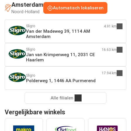
Amsterdam
Automatisch lokaliseren
Noord-Holland
Sligro
4.91 km
Van der Madeweg 39, 1114 AM
Amsterdam
Sligro
16.63 km
Jan van Krimpenweg 11, 2031 CE
Haarlem
17.94 km
Sligro
Polderweg 1, 1446 AA Purmerend
Alle filialen
Vergelijkbare winkels