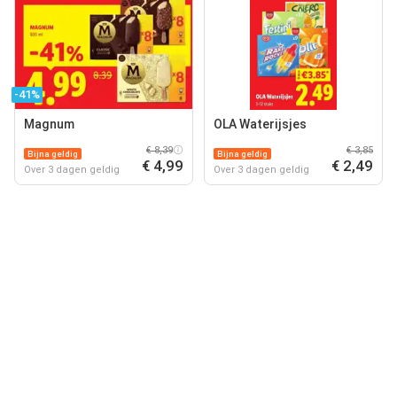
-41%
Magnum
OLA Waterijsjes
€ 8,39
€ 3,85
Bijna geldig
Bijna geldig
€ 4,99
€ 2,49
Over 3 dagen geldig
Over 3 dagen geldig