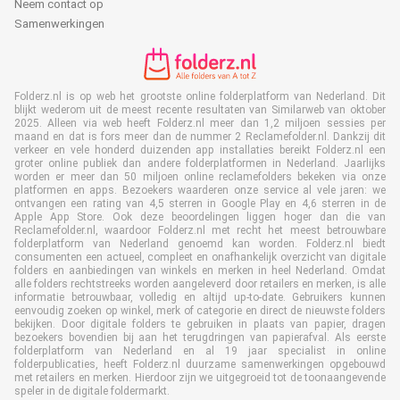
Neem contact op
Samenwerkingen
Folderz.nl is op web het grootste online folderplatform van Nederland. Dit
blijkt wederom uit de meest recente resultaten van Similarweb van oktober
2025. Alleen via web heeft Folderz.nl meer dan 1,2 miljoen sessies per
maand en dat is fors meer dan de nummer 2 Reclamefolder.nl. Dankzij dit
verkeer en vele honderd duizenden app installaties bereikt Folderz.nl een
groter online publiek dan andere folderplatformen in Nederland. Jaarlijks
worden er meer dan 50 miljoen online reclamefolders bekeken via onze
platformen en apps. Bezoekers waarderen onze service al vele jaren: we
ontvangen een rating van 4,5 sterren in Google Play en 4,6 sterren in de
Apple App Store. Ook deze beoordelingen liggen hoger dan die van
Reclamefolder.nl, waardoor Folderz.nl met recht het meest betrouwbare
folderplatform van Nederland genoemd kan worden. Folderz.nl biedt
consumenten een actueel, compleet en onafhankelijk overzicht van digitale
folders en aanbiedingen van winkels en merken in heel Nederland. Omdat
alle folders rechtstreeks worden aangeleverd door retailers en merken, is alle
informatie betrouwbaar, volledig en altijd up-to-date. Gebruikers kunnen
eenvoudig zoeken op winkel, merk of categorie en direct de nieuwste folders
bekijken. Door digitale folders te gebruiken in plaats van papier, dragen
bezoekers bovendien bij aan het terugdringen van papierafval. Als eerste
folderplatform van Nederland en al 19 jaar specialist in online
folderpublicaties, heeft Folderz.nl duurzame samenwerkingen opgebouwd
met retailers en merken. Hierdoor zijn we uitgegroeid tot de toonaangevende
speler in de digitale foldermarkt.