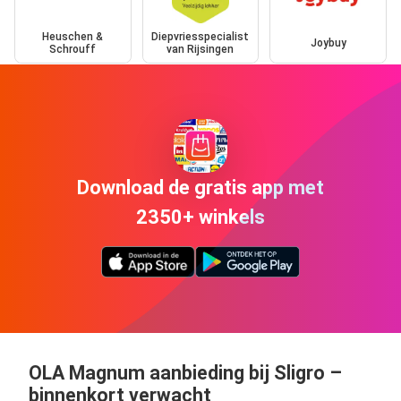
Heuschen &
Diepvriesspecialist
Joybuy
Schrouff
van Rijsingen
Download de gratis app met
2350+ winkels
OLA Magnum aanbieding bij Sligro –
binnenkort verwacht