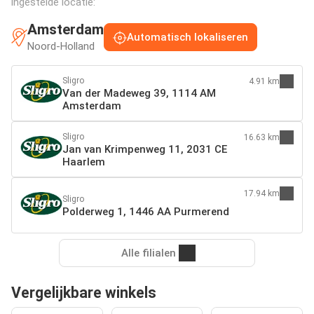
ingestelde locatie:
Amsterdam
Automatisch lokaliseren
Noord-Holland
Sligro
4.91 km
Van der Madeweg 39, 1114 AM
Amsterdam
Sligro
16.63 km
Jan van Krimpenweg 11, 2031 CE
Haarlem
17.94 km
Sligro
Polderweg 1, 1446 AA Purmerend
Alle filialen
Vergelijkbare winkels