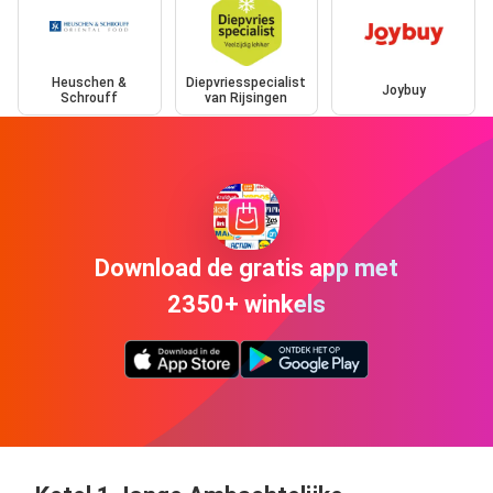
Heuschen &
Diepvriesspecialist
Joybuy
Schrouff
van Rijsingen
Download de gratis app met
2350+ winkels