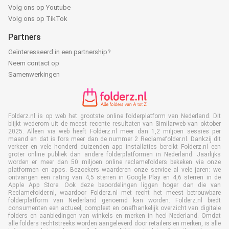
Volg ons op Youtube
Volg ons op TikTok
Partners
Geïnteresseerd in een partnership?
Neem contact op
Samenwerkingen
Folderz.nl is op web het grootste online folderplatform van Nederland. Dit
blijkt wederom uit de meest recente resultaten van Similarweb van oktober
2025. Alleen via web heeft Folderz.nl meer dan 1,2 miljoen sessies per
maand en dat is fors meer dan de nummer 2 Reclamefolder.nl. Dankzij dit
verkeer en vele honderd duizenden app installaties bereikt Folderz.nl een
groter online publiek dan andere folderplatformen in Nederland. Jaarlijks
worden er meer dan 50 miljoen online reclamefolders bekeken via onze
platformen en apps. Bezoekers waarderen onze service al vele jaren: we
ontvangen een rating van 4,5 sterren in Google Play en 4,6 sterren in de
Apple App Store. Ook deze beoordelingen liggen hoger dan die van
Reclamefolder.nl, waardoor Folderz.nl met recht het meest betrouwbare
folderplatform van Nederland genoemd kan worden. Folderz.nl biedt
consumenten een actueel, compleet en onafhankelijk overzicht van digitale
folders en aanbiedingen van winkels en merken in heel Nederland. Omdat
alle folders rechtstreeks worden aangeleverd door retailers en merken, is alle