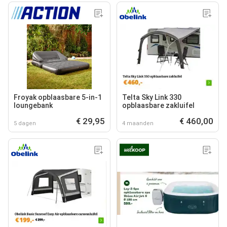
Froyak opblaasbare 5-in-1
Telta Sky Link 330
loungebank
opblaasbare zakluifel
€ 29,95
€ 460,00
5 dagen
4 maanden