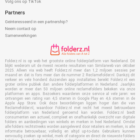
Volg ons op TikTok
Partners
Geïnteresseerd in een partnership?
Neem contact op
Samenwerkingen
Folderz.nl is op web het grootste online folderplatform van Nederland. Dit
blijkt wederom uit de meest recente resultaten van Similarweb van oktober
2025. Alleen via web heeft Folderz.nl meer dan 1,2 miljoen sessies per
maand en dat is fors meer dan de nummer 2 Reclamefolder.nl. Dankzij dit
verkeer en vele honderd duizenden app installaties bereikt Folderz.nl een
groter online publiek dan andere folderplatformen in Nederland. Jaarlijks
worden er meer dan 50 miljoen online reclamefolders bekeken via onze
platformen en apps. Bezoekers waarderen onze service al vele jaren: we
ontvangen een rating van 4,5 sterren in Google Play en 4,6 sterren in de
Apple App Store. Ook deze beoordelingen liggen hoger dan die van
Reclamefolder.nl, waardoor Folderz.nl met recht het meest betrouwbare
folderplatform van Nederland genoemd kan worden. Folderz.nl biedt
consumenten een actueel, compleet en onafhankelijk overzicht van digitale
folders en aanbiedingen van winkels en merken in heel Nederland. Omdat
alle folders rechtstreeks worden aangeleverd door retailers en merken, is alle
informatie betrouwbaar, volledig en altijd up-to-date. Gebruikers kunnen
eenvoudig zoeken op winkel, merk of categorie en direct de nieuwste folders