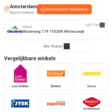
Amsterdam
Automatisch lokaliseren
Noord-Holland
129.77 km
Obelink
Misterweg 179 7102EN Winterswijk
Alle filialen
Vergelijkbare winkels
Leen Bakker
Blokker
Xenos