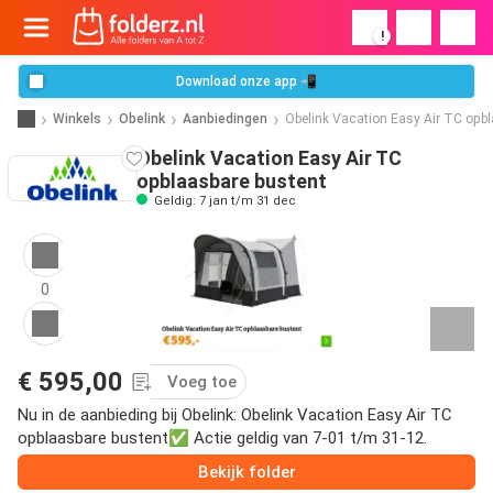
!
Download onze app 📲
Winkels
Obelink
Aanbiedingen
Obelink Vacation Easy Air TC opb
Obelink Vacation Easy Air TC
opblaasbare bustent
Geldig: 7 jan t/m 31 dec
0
€ 595,00
Voeg toe
Nu in de aanbieding bij Obelink: Obelink Vacation Easy Air TC
opblaasbare bustent✅ Actie geldig van 7-01 t/m 31-12.
Bekijk folder