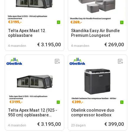
Telta Apex Maat 12
Skandika Easy Air Bundle
opblaasbare
Premium Loungeset
€ 3.195,00
€ 269,00
4 maanden
4 maanden
Telta Apex Maat 12 (925 -
Obelink coolmove duo
950 cm) opblaasbare
compressor koelbox
caravanvoortent
€ 3.195,00
€ 399,00
4 maanden
23 dagen