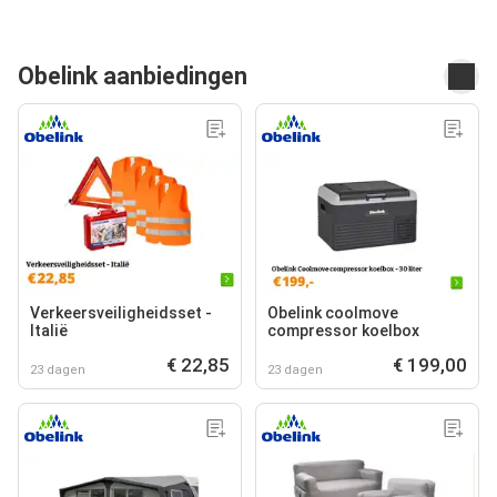
Obelink aanbiedingen
Verkeersveiligheidsset -
Obelink coolmove
Italië
compressor koelbox
€ 22,85
€ 199,00
23 dagen
23 dagen