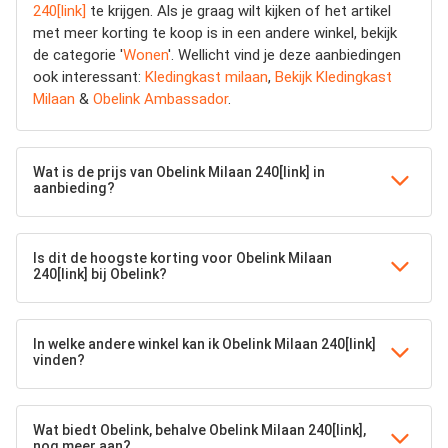
240[link]
te krijgen. Als je graag wilt kijken of het artikel
met meer korting te koop is in een andere winkel, bekijk
de categorie '
Wonen
'. Wellicht vind je deze aanbiedingen
ook interessant:
Kledingkast milaan
,
Bekijk Kledingkast
Milaan
&
Obelink Ambassador
.
Wat is de prijs van Obelink Milaan 240[link] in
aanbieding?
Is dit de hoogste korting voor Obelink Milaan
240[link] bij Obelink?
In welke andere winkel kan ik Obelink Milaan 240[link]
vinden?
Wat biedt Obelink, behalve Obelink Milaan 240[link],
nog meer aan?