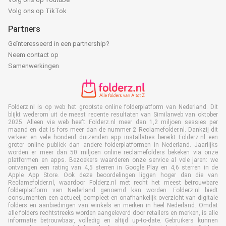
Volg ons op TikTok
Partners
Geïnteresseerd in een partnership?
Neem contact op
Samenwerkingen
Folderz.nl is op web het grootste online folderplatform van Nederland. Dit
blijkt wederom uit de meest recente resultaten van Similarweb van oktober
2025. Alleen via web heeft Folderz.nl meer dan 1,2 miljoen sessies per
maand en dat is fors meer dan de nummer 2 Reclamefolder.nl. Dankzij dit
verkeer en vele honderd duizenden app installaties bereikt Folderz.nl een
groter online publiek dan andere folderplatformen in Nederland. Jaarlijks
worden er meer dan 50 miljoen online reclamefolders bekeken via onze
platformen en apps. Bezoekers waarderen onze service al vele jaren: we
ontvangen een rating van 4,5 sterren in Google Play en 4,6 sterren in de
Apple App Store. Ook deze beoordelingen liggen hoger dan die van
Reclamefolder.nl, waardoor Folderz.nl met recht het meest betrouwbare
folderplatform van Nederland genoemd kan worden. Folderz.nl biedt
consumenten een actueel, compleet en onafhankelijk overzicht van digitale
folders en aanbiedingen van winkels en merken in heel Nederland. Omdat
alle folders rechtstreeks worden aangeleverd door retailers en merken, is alle
informatie betrouwbaar, volledig en altijd up-to-date. Gebruikers kunnen