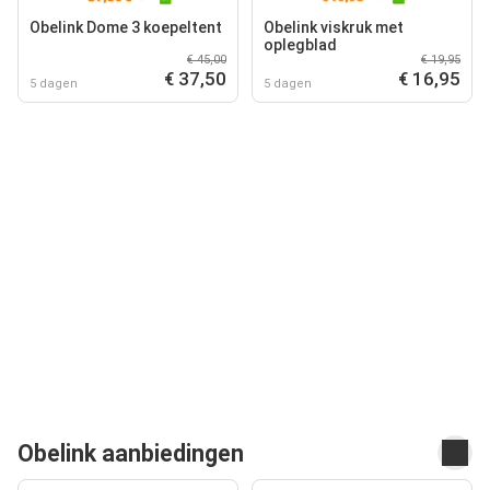
Obelink Dome 3 koepeltent
Obelink viskruk met
oplegblad
€ 45,00
€ 19,95
€ 37,50
€ 16,95
5 dagen
5 dagen
Obelink aanbiedingen