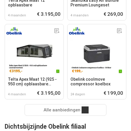
Telta Apex Maat 12
Skandika Easy Air Bundle
opblaasbare
Premium Loungeset
€ 3.195,00
€ 269,00
4 maanden
4 maanden
Telta Apex Maat 12 (925 -
Obelink coolmove
950 cm) opblaasbare
compressor koelbox
caravanvoortent
€ 3.195,00
€ 199,00
4 maanden
24 dagen
Alle aanbiedingen
Dichtsbijzijnde Obelink filiaal