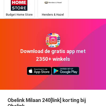
Budget Home Store
Henders & Hazel
Download de gratis app met
2350+ winkels
Obelink Milaan 240[link] korting bij