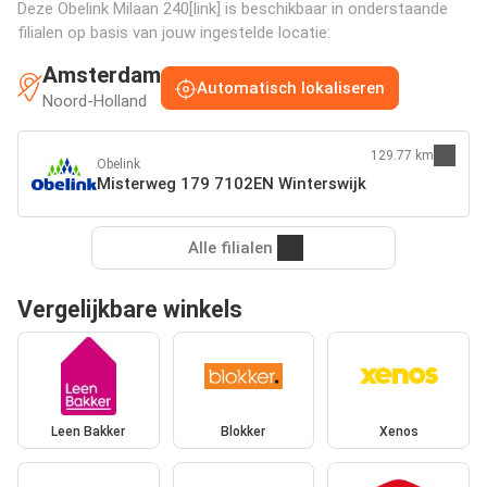
Deze Obelink Milaan 240[link] is beschikbaar in onderstaande
filialen op basis van jouw ingestelde locatie:
Amsterdam
Automatisch lokaliseren
Noord-Holland
129.77 km
Obelink
Misterweg 179 7102EN Winterswijk
Alle filialen
Vergelijkbare winkels
Leen Bakker
Blokker
Xenos