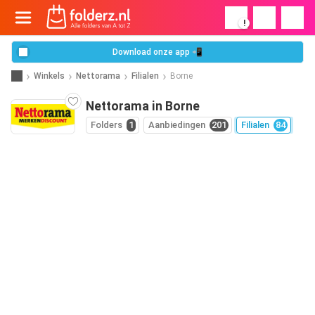
!
Download onze app 📲
Winkels
Nettorama
Filialen
Borne
Nettorama in Borne
Folders
1
Aanbiedingen
201
Filialen
84