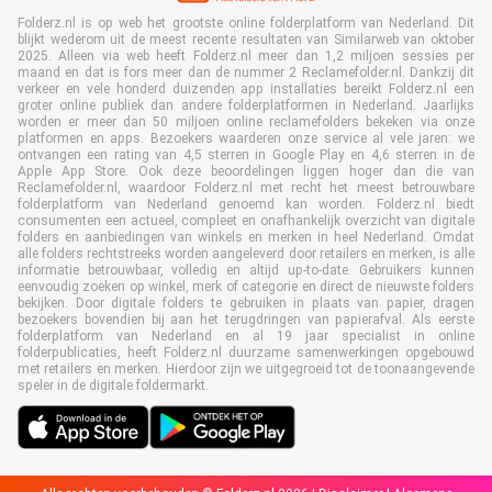
Folderz.nl is op web het grootste online folderplatform van Nederland. Dit
blijkt wederom uit de meest recente resultaten van Similarweb van oktober
2025. Alleen via web heeft Folderz.nl meer dan 1,2 miljoen sessies per
maand en dat is fors meer dan de nummer 2 Reclamefolder.nl. Dankzij dit
verkeer en vele honderd duizenden app installaties bereikt Folderz.nl een
groter online publiek dan andere folderplatformen in Nederland. Jaarlijks
worden er meer dan 50 miljoen online reclamefolders bekeken via onze
platformen en apps. Bezoekers waarderen onze service al vele jaren: we
ontvangen een rating van 4,5 sterren in Google Play en 4,6 sterren in de
Apple App Store. Ook deze beoordelingen liggen hoger dan die van
Reclamefolder.nl, waardoor Folderz.nl met recht het meest betrouwbare
folderplatform van Nederland genoemd kan worden. Folderz.nl biedt
consumenten een actueel, compleet en onafhankelijk overzicht van digitale
folders en aanbiedingen van winkels en merken in heel Nederland. Omdat
alle folders rechtstreeks worden aangeleverd door retailers en merken, is alle
informatie betrouwbaar, volledig en altijd up-to-date. Gebruikers kunnen
eenvoudig zoeken op winkel, merk of categorie en direct de nieuwste folders
bekijken. Door digitale folders te gebruiken in plaats van papier, dragen
bezoekers bovendien bij aan het terugdringen van papierafval. Als eerste
folderplatform van Nederland en al 19 jaar specialist in online
folderpublicaties, heeft Folderz.nl duurzame samenwerkingen opgebouwd
met retailers en merken. Hierdoor zijn we uitgegroeid tot de toonaangevende
speler in de digitale foldermarkt.