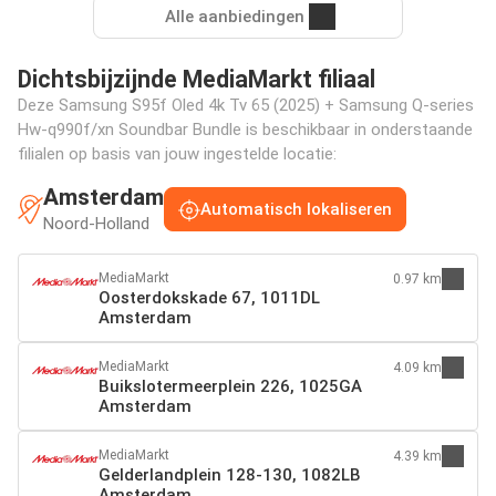
Alle aanbiedingen
Dichtsbijzijnde MediaMarkt filiaal
Deze Samsung S95f Oled 4k Tv 65 (2025) + Samsung Q-series
Hw-q990f/xn Soundbar Bundle is beschikbaar in onderstaande
filialen op basis van jouw ingestelde locatie:
Amsterdam
Automatisch lokaliseren
Noord-Holland
MediaMarkt
0.97 km
Oosterdokskade 67, 1011DL
Amsterdam
MediaMarkt
4.09 km
Buikslotermeerplein 226, 1025GA
Amsterdam
MediaMarkt
4.39 km
Gelderlandplein 128-130, 1082LB
Amsterdam