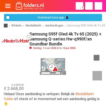
!
Download onze app 📲
Winkels
MediaMarkt
Aanbiedingen
Samsung S95f Oled 4k Tv 65 
Samsung S95f Oled 4k Tv 65 (2025) +
Samsung Q-series Hw-q990f/xn
Soundbar Bundle
Geldig: 1 mei 2026 t/m 14 jul 2026
€ 2.868,00
€ 2.668,00
Helaas! Deze aanbieding is verlopen. Bekijk de
MediaMarkt
folder
of check of er momenteel wel een aanbieding geldig is
👇