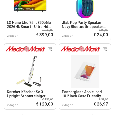
LG Nano Uhd 75nu850b6la
Jlab Pop Party Speaker
2026 4k Smart - Ultra Hd
Navy Bluetooth-speaker
€ 949,00
€ 29,99
Led-tv 75 Inch
Blauw
€ 899,00
€ 24,00
2 dagen
2 dagen
Karcher Kärcher Sc 3
Panzerglass Apple Ipad
Upright Stoomreiniger
10.2 Inch Case Friendly
€ 138,00
€ 39,95
Stoomreiniger Wit
€ 128,00
€ 26,97
2 dagen
2 dagen