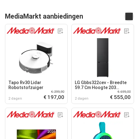
MediaMarkt aanbiedingen
Tapo Rv30 Lidar
LG Gbbs322cev - Breedte
Robotstofzuiger
59.7 Cm Hoogte 203
€ 399,90
€ 699,00
Inhoud 375 L Nofrost Koel-
€ 197,00
€ 555,00
vriescombinatie Essence
2 dagen
2 dagen
Black S