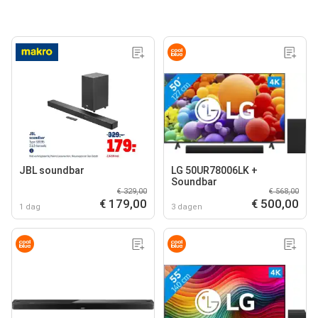
JBL soundbar
LG 50UR78006LK +
Soundbar
€ 329,00
€ 568,00
€ 179,00
€ 500,00
1 dag
3 dagen