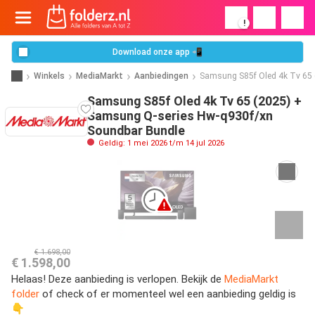
!
Download onze app 📲
Winkels
MediaMarkt
Aanbiedingen
Samsung S85f Oled 4k Tv 65 
Samsung S85f Oled 4k Tv 65 (2025) +
Samsung Q-series Hw-q930f/xn
Soundbar Bundle
Geldig: 1 mei 2026 t/m 14 jul 2026
€ 1.698,00
€ 1.598,00
Helaas! Deze aanbieding is verlopen. Bekijk de
MediaMarkt
folder
of check of er momenteel wel een aanbieding geldig is
👇