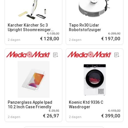
Karcher Kärcher Sc 3
Tapo Rv30 Lidar
Upright Stoomreiniger
Robotstofzuiger
€ 138,00
€ 399,90
Stoomreiniger Wit
€ 128,00
€ 197,00
2 dagen
2 dagen
Panzerglass Apple Ipad
Koenic Ktd 9336 C
10.2 Inch Case Friendly
Wasdroger
€ 39,95
€ 449,00
€ 26,97
€ 399,00
2 dagen
2 dagen