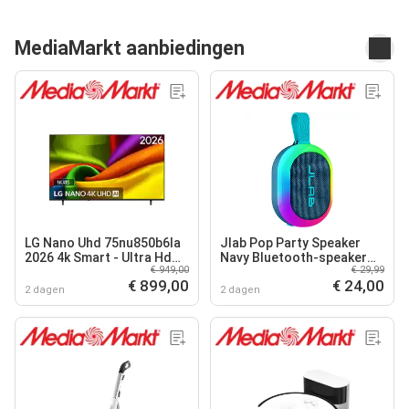
MediaMarkt aanbiedingen
LG Nano Uhd 75nu850b6la
Jlab Pop Party Speaker
2026 4k Smart - Ultra Hd
Navy Bluetooth-speaker
€ 949,00
€ 29,99
Led-tv 75 Inch
Blauw
€ 899,00
€ 24,00
2 dagen
2 dagen