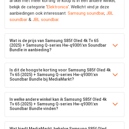
artikel met meer korting te koop is in een andere winkel,
bekijk de categorie '
Elektronica
'. Wellicht vind je deze
aanbiedingen ook interessant:
Samsung soundbar
,
JBL
soundbar
&
JBL soundbar
.
Wat is de prijs van Samsung S85f Oled 4k Tv 65
(2025) + Samsung Q-series Hw-q930f/xn Soundbar
Bundle in aanbieding?
Is dit de hoogste korting voor Samsung S85f Oled 4k
Tv 65 (2025) + Samsung Q-series Hw-q930f/xn
Soundbar Bundle bij MediaMarkt?
In welke andere winkel kan ik Samsung S85f Oled 4k
Tv 65 (2025) + Samsung Q-series Hw-q930f/xn
Soundbar Bundle vinden?
Wat biedt MediaMarkt, behalve Samsung S85f Oled