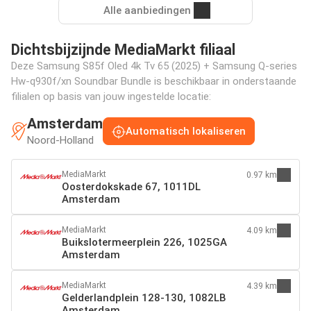
Alle aanbiedingen
Dichtsbijzijnde MediaMarkt filiaal
Deze Samsung S85f Oled 4k Tv 65 (2025) + Samsung Q-series
Hw-q930f/xn Soundbar Bundle is beschikbaar in onderstaande
filialen op basis van jouw ingestelde locatie:
Amsterdam
Automatisch lokaliseren
Noord-Holland
MediaMarkt
0.97 km
Oosterdokskade 67, 1011DL
Amsterdam
MediaMarkt
4.09 km
Buikslotermeerplein 226, 1025GA
Amsterdam
MediaMarkt
4.39 km
Gelderlandplein 128-130, 1082LB
Amsterdam