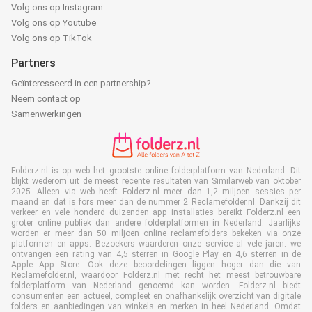
Volg ons op Instagram
Volg ons op Youtube
Volg ons op TikTok
Partners
Geïnteresseerd in een partnership?
Neem contact op
Samenwerkingen
Folderz.nl is op web het grootste online folderplatform van Nederland. Dit
blijkt wederom uit de meest recente resultaten van Similarweb van oktober
2025. Alleen via web heeft Folderz.nl meer dan 1,2 miljoen sessies per
maand en dat is fors meer dan de nummer 2 Reclamefolder.nl. Dankzij dit
verkeer en vele honderd duizenden app installaties bereikt Folderz.nl een
groter online publiek dan andere folderplatformen in Nederland. Jaarlijks
worden er meer dan 50 miljoen online reclamefolders bekeken via onze
platformen en apps. Bezoekers waarderen onze service al vele jaren: we
ontvangen een rating van 4,5 sterren in Google Play en 4,6 sterren in de
Apple App Store. Ook deze beoordelingen liggen hoger dan die van
Reclamefolder.nl, waardoor Folderz.nl met recht het meest betrouwbare
folderplatform van Nederland genoemd kan worden. Folderz.nl biedt
consumenten een actueel, compleet en onafhankelijk overzicht van digitale
folders en aanbiedingen van winkels en merken in heel Nederland. Omdat