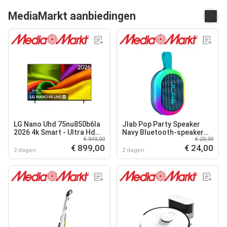
MediaMarkt aanbiedingen
LG Nano Uhd 75nu850b6la
Jlab Pop Party Speaker
2026 4k Smart - Ultra Hd
Navy Bluetooth-speaker
€ 949,00
€ 29,99
Led-tv 75 Inch
Blauw
€ 899,00
€ 24,00
2 dagen
2 dagen