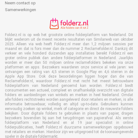
Neem contact op
Samenwerkingen
Folderz.nl is op web het grootste online folderplatform van Nederland. Dit
blijkt wederom uit de meest recente resultaten van Similarweb van oktober
2025. Alleen via web heeft Folderz.nl meer dan 1,2 miljoen sessies per
maand en dat is fors meer dan de nummer 2 Reclamefolder.nl. Dankzij dit
verkeer en vele honderd duizenden app installaties bereikt Folderz.nl een
groter online publiek dan andere folderplatformen in Nederland. Jaarlijks
worden er meer dan 50 miljoen online reclamefolders bekeken via onze
platformen en apps. Bezoekers waarderen onze service al vele jaren: we
ontvangen een rating van 4,5 sterren in Google Play en 4,6 sterren in de
Apple App Store. Ook deze beoordelingen liggen hoger dan die van
Reclamefolder.nl, waardoor Folderz.nl met recht het meest betrouwbare
folderplatform van Nederland genoemd kan worden. Folderz.nl biedt
consumenten een actueel, compleet en onafhankelijk overzicht van digitale
folders en aanbiedingen van winkels en merken in heel Nederland. Omdat
alle folders rechtstreeks worden aangeleverd door retailers en merken, is alle
informatie betrouwbaar, volledig en altijd up-to-date. Gebruikers kunnen
eenvoudig zoeken op winkel, merk of categorie en direct de nieuwste folders
bekijken. Door digitale folders te gebruiken in plaats van papier, dragen
bezoekers bovendien bij aan het terugdringen van papierafval. Als eerste
folderplatform van Nederland en al 19 jaar specialist in online
folderpublicaties, heeft Folderz.nl duurzame samenwerkingen opgebouwd
met retailers en merken. Hierdoor zijn we uitgegroeid tot de toonaangevende
speler in de digitale foldermarkt.