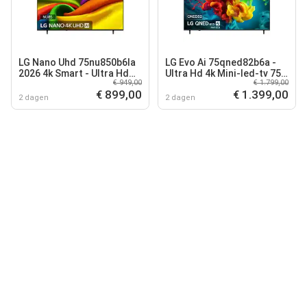
LG Nano Uhd 75nu850b6la
LG Evo Ai 75qned82b6a -
2026 4k Smart - Ultra Hd
Ultra Hd 4k Mini-led-tv 75
€ 949,00
€ 1.799,00
Led-tv 75 Inch
Inch 2026
€ 899,00
€ 1.399,00
2 dagen
2 dagen