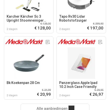
Karcher Kärcher Sc 3
Tapo Rv30 Lidar
Upright Stoomreiniger
Robotstofzuiger
€ 138,00
€ 399,90
Stoomreiniger Wit
€ 128,00
€ 197,00
2 dagen
2 dagen
Bk Koekenpan 28 Cm
Panzerglass Apple Ipad
10.2 Inch Case Friendly
€ 34,99
€ 39,95
€ 20,99
€ 26,97
2 dagen
2 dagen
Alle aanbiedingen