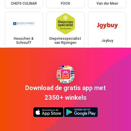
CHEFS CULINAR
FOOX
Van der Meer
Heuschen &
Diepvriesspecialist
Joybuy
Schrouff
van Rijsingen
Download de gratis app met
2350+ winkels