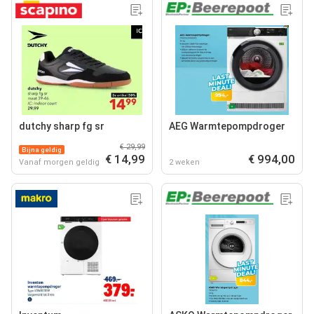
dutchy sharp fg sr
AEG Warmtepompdroger
€ 29,99
Bijna geldig
€ 14,99
€ 994,00
Vanaf morgen geldig
2 weken