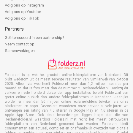
Volg ons op Instagram
Volg ons op Youtube
Volg ons op TikTok
Partners
Geïnteresseerd in een partnership?
Neem contact op
Samenwerkingen
Folderz.nl is op web het grootste online folderplatform van Nederland. Dit
blijkt wederom uit de meest recente resultaten van Similarweb van oktober
2025. Alleen via web heeft Folderz.nl meer dan 1,2 miljoen sessies per
maand en dat is fors meer dan de nummer 2 Reclamefolder.nl. Dankzij dit
verkeer en vele honderd duizenden app installaties bereikt Folderz.nl een
groter online publiek dan andere folderplatformen in Nederland. Jaarlijks
worden er meer dan 50 miljoen online reclamefolders bekeken via onze
platformen en apps. Bezoekers waarderen onze service al vele jaren: we
ontvangen een rating van 4,5 sterren in Google Play en 4,6 sterren in de
Apple App Store. Ook deze beoordelingen liggen hoger dan die van
Reclamefolder.nl, waardoor Folderz.nl met recht het meest betrouwbare
folderplatform van Nederland genoemd kan worden. Folderz.nl biedt
consumenten een actueel, compleet en onafhankelijk overzicht van digitale
folders en aanbiedingen van winkels en merken in heel Nederland. Omdat