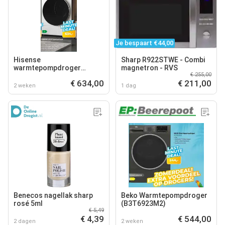
Je bespaart €44,00
Hisense
Sharp R922STWE - Combi
warmtepompdroger
magnetron - RVS
€ 255,00
dh51104bwab
€ 634,00
€ 211,00
2 weken
1 dag
Benecos nagellak sharp
Beko Warmtepompdroger
rosé 5ml
(B3T6923M2)
€ 5,49
€ 4,39
€ 544,00
2 dagen
2 weken