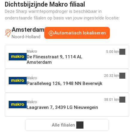
Dichtsbijzijnde Makro filiaal
Deze Sharp warmtepompdroger is beschikbaar in
onderstaande filialen op basis van jouw ingestelde locatie:
Amsterdam
Automatisch lokaliseren
Noord-Holland
Makro
5.00 km
De Flinesstraat 9, 1114 AL
Amsterdam
20.32 km
Makro
Parallelweg 126, 1948 NN Beverwijk
38.01 km
Makro
Laagraven 7, 3439 LG Nieuwegein
Alle filialen