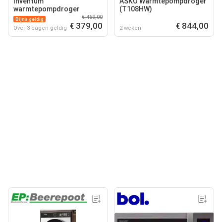
Inventum
ASKO Warmtepompdroger
warmtepompdroger
(T108HW)
€ 469,00
Bijna geldig
€ 379,00
€ 844,00
Over 3 dagen geldig
2 weken