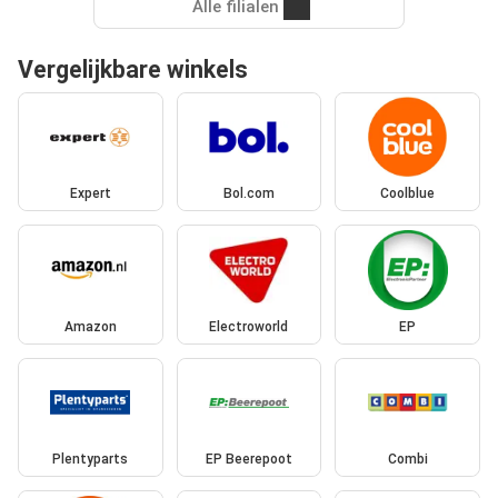
Alle filialen
Vergelijkbare winkels
Expert
Bol.com
Coolblue
Amazon
Electroworld
EP
Plentyparts
EP Beerepoot
Combi