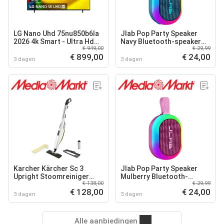
LG Nano Uhd 75nu850b6la
Jlab Pop Party Speaker
2026 4k Smart - Ultra Hd
Navy Bluetooth-speaker
€ 949,00
€ 29,99
Led-tv 75 Inch
Blauw
€ 899,00
€ 24,00
3 dagen
3 dagen
Karcher Kärcher Sc 3
Jlab Pop Party Speaker
Upright Stoomreiniger
Mulberry Bluetooth-
€ 138,00
€ 29,99
Stoomreiniger Wit
speaker Paars
€ 128,00
€ 24,00
3 dagen
3 dagen
Alle aanbiedingen