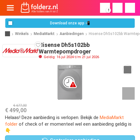
!
Download onze app 📲
Winkels
MediaMarkt
Aanbiedingen
Hisense Dh5s102bb Warmtep
Hisense Dh5s102bb
Warmtepompdroger
Geldig: 16 jul 2024 t/m 21 jul 2026
€ 677,00
€ 499,00
Helaas! Deze aanbieding is verlopen. Bekijk de
MediaMarkt
folder
of check of er momenteel wel een aanbieding geldig is
👇