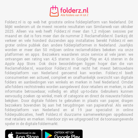
Folderz.nl is op web het grootste online folderplatform van Nederland. Dit
blijkt wederom uit de meest recente resultaten van Similarweb van oktober
2025. Alleen via web heeft Folderz.nl meer dan 1,2 miljoen sessies per
maand en dat is fors meer dan de nummer 2 Reclamefolder.nl. Dankzij dit
verkeer en vele honderd duizenden app installaties bereikt Folderz.nl een
groter online publiek dan andere folderplatformen in Nederland. Jaarlijks
worden er meer dan 50 miljoen online reclamefolders bekeken via onze
platformen en apps. Bezoekers waarderen onze service al vele jaren: we
ontvangen een rating van 4,5 sterren in Google Play en 4,6 sterren in de
Apple App Store. Ook deze beoordelingen liggen hoger dan die van
Reclamefolder.nl, waardoor Folderz.nl met recht het meest betrouwbare
folderplatform van Nederland genoemd kan worden. Folderz.nl biedt
consumenten een actueel, compleet en onafhankelijk overzicht van digitale
folders en aanbiedingen van winkels en merken in heel Nederland. Omdat
alle folders rechtstreeks worden aangeleverd door retailers en merken, is alle
informatie betrouwbaar, volledig en altijd up-to-date. Gebruikers kunnen
eenvoudig zoeken op winkel, merk of categorie en direct de nieuwste folders
bekijken. Door digitale folders te gebruiken in plaats van papier, dragen
bezoekers bovendien bij aan het terugdringen van papierafval. Als eerste
folderplatform van Nederland en al 19 jaar specialist in online
folderpublicaties, heeft Folderz.nl duurzame samenwerkingen opgebouwd
met retailers en merken. Hierdoor zijn we uitgegroeid tot de toonaangevende
speler in de digitale foldermarkt.