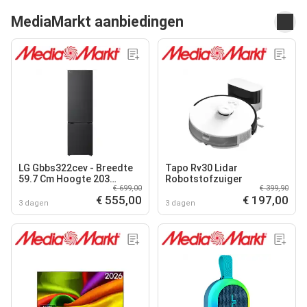
MediaMarkt aanbiedingen
LG Gbbs322cev - Breedte
Tapo Rv30 Lidar
59.7 Cm Hoogte 203
Robotstofzuiger
€ 699,00
€ 399,90
Inhoud 375 L Nofrost Koel-
€ 555,00
€ 197,00
vriescombinatie Essence
3 dagen
3 dagen
Black S