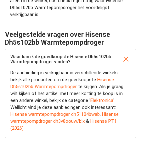
alleen in de winkel, dus check regelmatig waar Hisense
Dh5s102bb Warmtepompdroger het voordeligst
verkrijgbaar is.
Veelgestelde vragen over Hisense
Dh5s102bb Warmtepompdroger
Waar kan ik de goedkoopste Hisense Dh5s102bb
Warmtepompdroger vinden?
De aanbieding is verkrijgbaar in verschillende winkels,
bekijk alle producten om de goedkoopste
Hisense
Dh5s102bb Warmtepompdroger
te krijgen. Als je graag
wilt kijken of het artikel met meer korting te koop is in
een andere winkel, bekijk de categorie '
Elektronica
'.
Wellicht vind je deze aanbiedingen ook interessant:
Hisense warmtepompdroger dh51104bwab
,
Hisense
warmtepompdroger dh3v8oouw/blx
&
Hisense PT1
(2026)
.