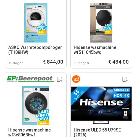
ASKO Warmtepompdroger
Hisense wasmachine
(T108HW)
wf511045bwq
€ 844,00
€ 484,00
15 dagen
15 dagen
Hisense wasmachine
Hisense ULED 55 U79SE
wf3e8063bwf
(2026)