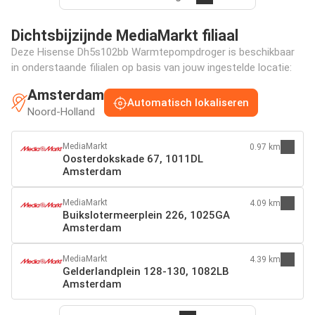
Dichtsbijzijnde MediaMarkt filiaal
Deze Hisense Dh5s102bb Warmtepompdroger is beschikbaar
in onderstaande filialen op basis van jouw ingestelde locatie:
Amsterdam
Automatisch lokaliseren
Noord-Holland
MediaMarkt
0.97 km
Oosterdokskade 67, 1011DL
Amsterdam
MediaMarkt
4.09 km
Buikslotermeerplein 226, 1025GA
Amsterdam
MediaMarkt
4.39 km
Gelderlandplein 128-130, 1082LB
Amsterdam