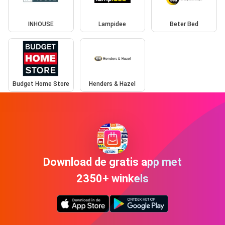
INHOUSE
Lampidee
Beter Bed
Budget Home Store
Henders & Hazel
Download de gratis app met
2350+ winkels