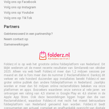
Volg ons op Facebook
Volg ons op Instagram
Volg ons op Youtube
Volg ons op TikTok
Partners
Geïnteresseerd in een partnership?
Neem contact op
Samenwerkingen
Folderz.nl is op web het grootste online folderplatform van Nederland. Dit
blijkt wederom uit de meest recente resultaten van Similarweb van oktober
2025. Alleen via web heeft Folderz.nl meer dan 1,2 miljoen sessies per
maand en dat is fors meer dan de nummer 2 Reclamefolder.nl. Dankzij dit
verkeer en vele honderd duizenden app installaties bereikt Folderz.nl een
groter online publiek dan andere folderplatformen in Nederland. Jaarlijks
worden er meer dan 50 miljoen online reclamefolders bekeken via onze
platformen en apps. Bezoekers waarderen onze service al vele jaren: we
ontvangen een rating van 4,5 sterren in Google Play en 4,6 sterren in de
Apple App Store. Ook deze beoordelingen liggen hoger dan die van
Reclamefolder.nl, waardoor Folderz.nl met recht het meest betrouwbare
folderplatform van Nederland genoemd kan worden. Folderz.nl biedt
consumenten een actueel, compleet en onafhankelijk overzicht van digitale