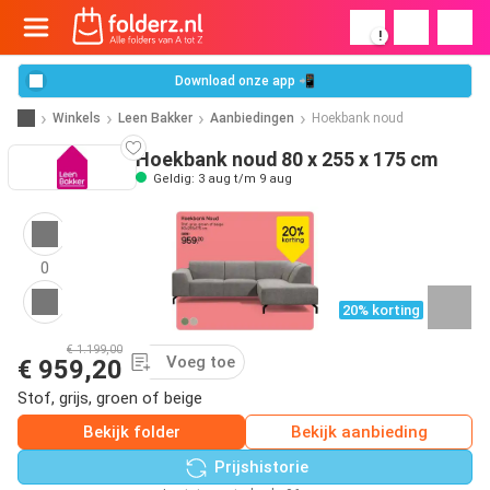
!
Download onze app 📲
Winkels
Leen Bakker
Aanbiedingen
Hoekbank noud
Hoekbank noud 80 x 255 x 175 cm
Geldig: 3 aug t/m 9 aug
0
20% korting
€ 1.199,00
Voeg toe
€ 959,20
Stof, grijs, groen of beige
Bekijk folder
Bekijk aanbieding
Prijshistorie