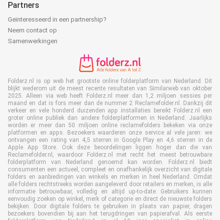
Partners
Geïnteresseerd in een partnership?
Neem contact op
Samenwerkingen
Folderz.nl is op web het grootste online folderplatform van Nederland. Dit
blijkt wederom uit de meest recente resultaten van Similarweb van oktober
2025. Alleen via web heeft Folderz.nl meer dan 1,2 miljoen sessies per
maand en dat is fors meer dan de nummer 2 Reclamefolder.nl. Dankzij dit
verkeer en vele honderd duizenden app installaties bereikt Folderz.nl een
groter online publiek dan andere folderplatformen in Nederland. Jaarlijks
worden er meer dan 50 miljoen online reclamefolders bekeken via onze
platformen en apps. Bezoekers waarderen onze service al vele jaren: we
ontvangen een rating van 4,5 sterren in Google Play en 4,6 sterren in de
Apple App Store. Ook deze beoordelingen liggen hoger dan die van
Reclamefolder.nl, waardoor Folderz.nl met recht het meest betrouwbare
folderplatform van Nederland genoemd kan worden. Folderz.nl biedt
consumenten een actueel, compleet en onafhankelijk overzicht van digitale
folders en aanbiedingen van winkels en merken in heel Nederland. Omdat
alle folders rechtstreeks worden aangeleverd door retailers en merken, is alle
informatie betrouwbaar, volledig en altijd up-to-date. Gebruikers kunnen
eenvoudig zoeken op winkel, merk of categorie en direct de nieuwste folders
bekijken. Door digitale folders te gebruiken in plaats van papier, dragen
bezoekers bovendien bij aan het terugdringen van papierafval. Als eerste