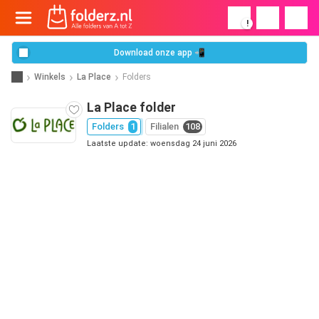
!
Download onze app 📲
Winkels
La Place
Folders
La Place folder
Folders
1
Filialen
108
Laatste update: woensdag 24 juni 2026