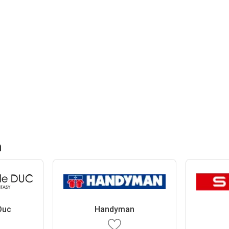
n
 Duc
Handyman