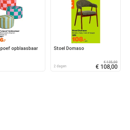
inpoef opblaasbaar
Stoel Domaso
€ 135,00
€ 108,00
2 dagen