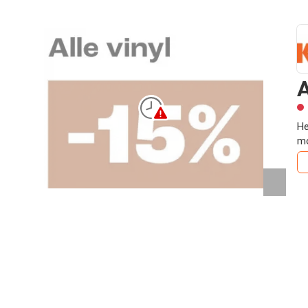
A
He
mo