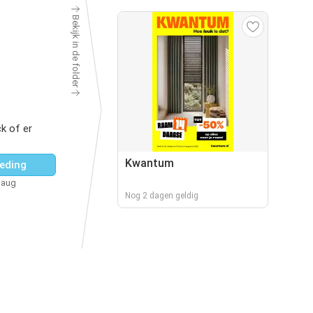
Bekijk in de folder
k of er
Kwantum
eding
 aug
Nog 2 dagen geldig