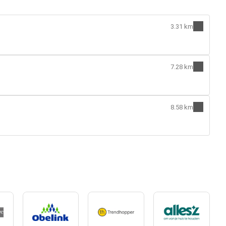
3.31 km
7.28 km
8.58 km