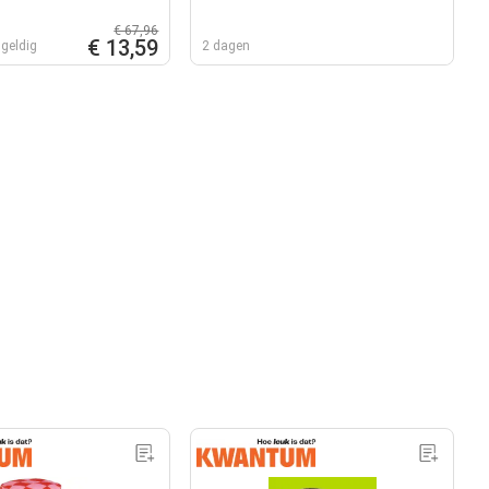
€ 67,96
€ 13,59
geldig
2 dagen