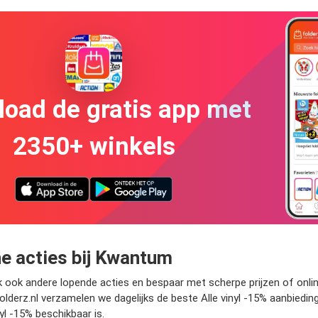
oad de gratis app met
2350+ winkels
ne acties bij Kwantum
jk ook andere lopende acties en bespaar met scherpe prijzen of online
 Folderz.nl verzamelen we dagelijks de beste Alle vinyl -15% aanbiedin
yl -15% beschikbaar is.