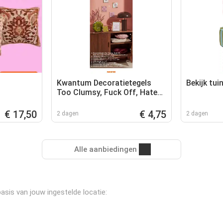
Kwantum Decoratietegels
Bekijk tu
Too Clumsy, Fuck Off, Hate
You, Fuck This Shit of Be
Nice
€ 17,50
€ 4,75
2 dagen
2 dagen
Alle aanbiedingen
basis van jouw ingestelde locatie: