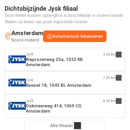
Dichtsbijzijnde Jysk filiaal
Deze Beder kussen opbergbox is beschikbaar in onderstaande
filialen op basis van jouw ingestelde locatie:
Amsterdam
Automatisch lokaliseren
Noord-Holland
Jysk
3.28 km
Klaprozenweg 25a, 1032 KK
Amsterdam
7.25 km
Jysk
Roesiel 18, 1043 BL Amsterdam
Jysk
8.30 km
Ookmeerweg 414, 1069 CG
Amsterdam
Alle filialen