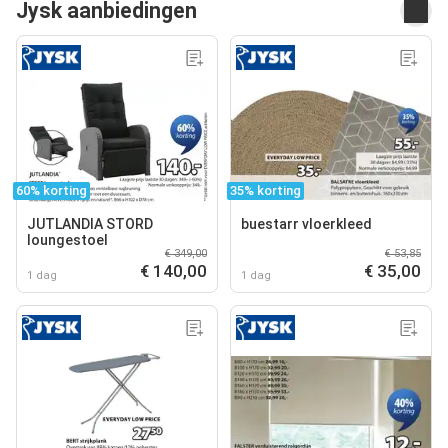
Jysk aanbiedingen
60% korting
35% korting
JUTLANDIA STORD
buestarr vloerkleed
loungestoel
€ 349,00
€ 53,85
€ 140,00
€ 35,00
1 dag
1 dag