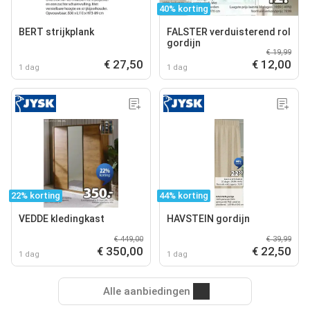
40% korting
BERT strijkplank
FALSTER verduisterend rol
gordijn
€ 19,99
€ 27,50
€ 12,00
1 dag
1 dag
22% korting
44% korting
VEDDE kledingkast
HAVSTEIN gordijn
€ 449,00
€ 39,99
€ 350,00
€ 22,50
1 dag
1 dag
Alle aanbiedingen