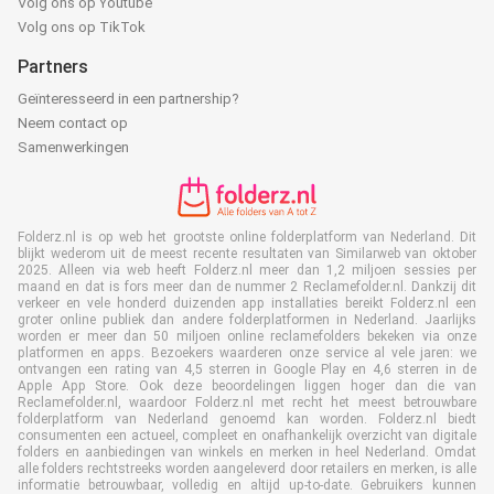
Volg ons op Youtube
Volg ons op TikTok
Partners
Geïnteresseerd in een partnership?
Neem contact op
Samenwerkingen
Folderz.nl is op web het grootste online folderplatform van Nederland. Dit
blijkt wederom uit de meest recente resultaten van Similarweb van oktober
2025. Alleen via web heeft Folderz.nl meer dan 1,2 miljoen sessies per
maand en dat is fors meer dan de nummer 2 Reclamefolder.nl. Dankzij dit
verkeer en vele honderd duizenden app installaties bereikt Folderz.nl een
groter online publiek dan andere folderplatformen in Nederland. Jaarlijks
worden er meer dan 50 miljoen online reclamefolders bekeken via onze
platformen en apps. Bezoekers waarderen onze service al vele jaren: we
ontvangen een rating van 4,5 sterren in Google Play en 4,6 sterren in de
Apple App Store. Ook deze beoordelingen liggen hoger dan die van
Reclamefolder.nl, waardoor Folderz.nl met recht het meest betrouwbare
folderplatform van Nederland genoemd kan worden. Folderz.nl biedt
consumenten een actueel, compleet en onafhankelijk overzicht van digitale
folders en aanbiedingen van winkels en merken in heel Nederland. Omdat
alle folders rechtstreeks worden aangeleverd door retailers en merken, is alle
informatie betrouwbaar, volledig en altijd up-to-date. Gebruikers kunnen