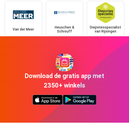
Heuschen &
Diepvriesspecialist
Van der Meer
Schrouff
van Rijsingen
Download de gratis app met
2350+ winkels