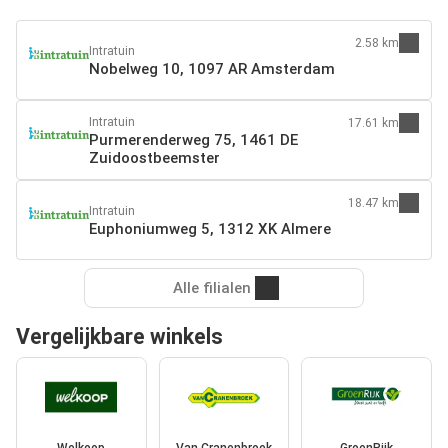
2.58 km
Intratuin
Nobelweg 10, 1097 AR Amsterdam
Intratuin
17.61 km
Purmerenderweg 75, 1461 DE
Zuidoostbeemster
18.47 km
Intratuin
Euphoniumweg 5, 1312 XK Almere
Alle filialen
Vergelijkbare winkels