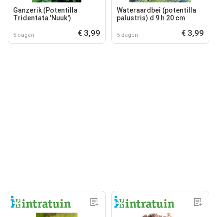
Ganzerik (Potentilla
Wateraardbei (potentilla
Tridentata 'Nuuk')
palustris) d 9 h 20 cm
€ 3,99
€ 3,99
5 dagen
5 dagen