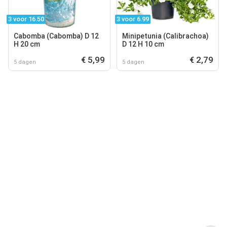
3 voor 16.50
3 voor 6.99
Cabomba (Cabomba) D 12
Minipetunia (Calibrachoa)
H 20 cm
D 12 H 10 cm
€ 5,99
€ 2,79
5 dagen
5 dagen