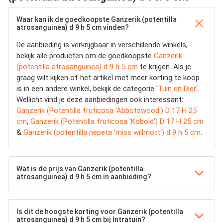
Waar kan ik de goedkoopste Ganzerik (potentilla
atrosanguinea) d 9 h 5 cm vinden?
De aanbieding is verkrijgbaar in verschillende winkels,
bekijk alle producten om de goedkoopste
Ganzerik
(potentilla atrosanguinea) d 9 h 5 cm
te krijgen. Als je
graag wilt kijken of het artikel met meer korting te koop
is in een andere winkel, bekijk de categorie '
Tuin en Dier
'.
Wellicht vind je deze aanbiedingen ook interessant:
Ganzerik (Potentilla fruticosa 'Abbotswood') D 17 H 25
cm
,
Ganzerik (Potentilla fruticosa 'Kobold') D 17 H 25 cm
&
Ganzerik (potentilla nepeta 'miss willmott') d 9 h 5 cm
.
Wat is de prijs van Ganzerik (potentilla
atrosanguinea) d 9 h 5 cm in aanbieding?
Is dit de hoogste korting voor Ganzerik (potentilla
atrosanguinea) d 9 h 5 cm bij Intratuin?