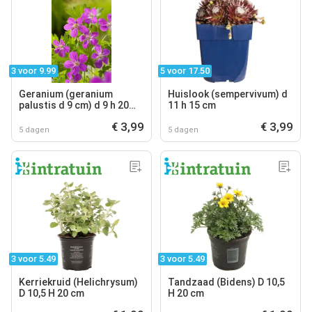
3 voor 9.99
5 voor 17.50
Geranium (geranium
Huislook (sempervivum) d
palustis d 9 cm) d 9 h 20
11 h 15 cm
cm
€ 3,99
€ 3,99
5 dagen
5 dagen
3 voor 5.49
3 voor 5.49
Kerriekruid (Helichrysum)
Tandzaad (Bidens) D 10,5
D 10,5 H 20 cm
H 20 cm