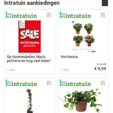
Intratuin aanbiedingen
Op tuinmeubelen, bbq's,
Hortensia
potterie en nog veel meer!
€ 16,99
€ 9,99
1 dag
1 dag