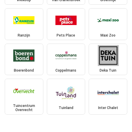
Welkoop
Van Cranenbroek
GroenRijk
Ranzijn
Pets Place
Maxi Zoo
Boerenbond
Coppelmans
Deka Tuin
Tuincentrum
Tuinland
Inter Chalet
Overvecht