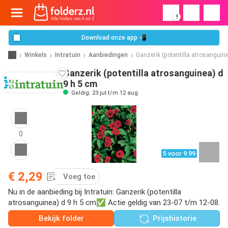
!
Download onze app 📲
Winkels
Intratuin
Aanbiedingen
Ganzerik (potentilla atrosanguin
Ganzerik (potentilla atrosanguinea) d
9 h 5 cm
Geldig: 23 jul t/m 12 aug
0
5 voor 9.99
€ 2,29
Voeg toe
Nu in de aanbieding bij Intratuin: Ganzerik (potentilla
atrosanguinea) d 9 h 5 cm✅ Actie geldig van 23-07 t/m 12-08.
Bekijk folder
Prijshistorie