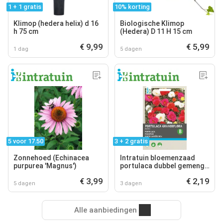
1 + 1 gratis
10% korting
Klimop (hedera helix) d 16
Biologische Klimop
h 75 cm
(Hedera) D 11 H 15 cm
€ 9,99
€ 5,99
1 dag
5 dagen
5 voor 17.50
3 + 2 gratis
Zonnehoed (Echinacea
Intratuin bloemenzaad
purpurea 'Magnus')
portulaca dubbel gemengd
(portulaca grandiflora)
€ 3,99
€ 2,19
5 dagen
3 dagen
Alle aanbiedingen