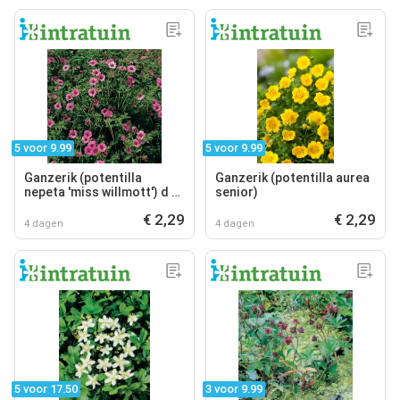
5 voor 9.99
5 voor 9.99
Ganzerik (potentilla
Ganzerik (potentilla aurea
nepeta 'miss willmott') d 9
senior)
h 5 cm
€ 2,29
€ 2,29
4 dagen
4 dagen
5 voor 17.50
3 voor 9.99