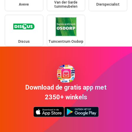
Van der Garde
Aveve
Dierspecialist
tuinmeubelen
Discus
Tuincentrum Osdorp
Download de gratis app met
2350+ winkels