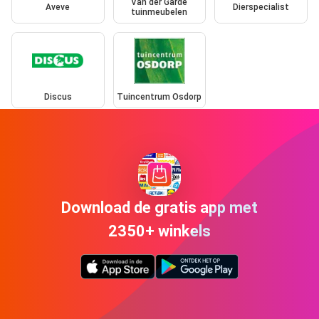
Van der Garde
Aveve
Dierspecialist
tuinmeubelen
Discus
Tuincentrum Osdorp
Download de gratis app met
2350+ winkels