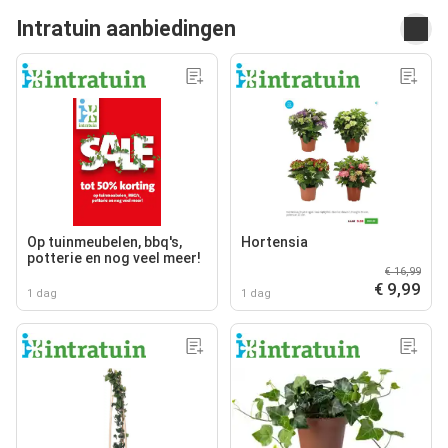
Intratuin aanbiedingen
Op tuinmeubelen, bbq's,
Hortensia
potterie en nog veel meer!
€ 16,99
€ 9,99
1 dag
1 dag