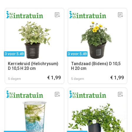
3 voor 5.49
3 voor 5.49
Kerriekruid (Helichrysum)
Tandzaad (Bidens) D 10,5
D 10,5 H 20 cm
H 20 cm
€ 1,99
€ 1,99
5 dagen
5 dagen