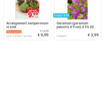
3 voor 9.99
Arrangement sempervivum
Geranium (geranium
in zink
palustis d 9 cm) d 9 h 20
cm
€ 12,99
Bijna geldig
€ 9,99
€ 3,99
Over 3 dagen geldig
5 dagen