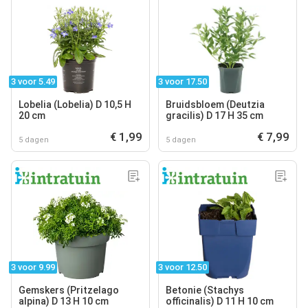
3 voor 5.49
3 voor 17.50
Lobelia (Lobelia) D 10,5 H
Bruidsbloem (Deutzia
20 cm
gracilis) D 17 H 35 cm
€ 1,99
€ 7,99
5 dagen
5 dagen
3 voor 9.99
3 voor 12.50
Gemskers (Pritzelago
Betonie (Stachys
alpina) D 13 H 10 cm
officinalis) D 11 H 10 cm