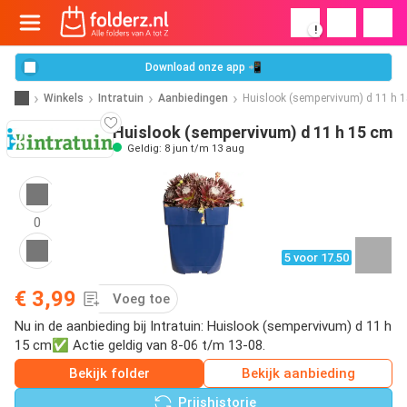
!
Download onze app 📲
Winkels
Intratuin
Aanbiedingen
Huislook (sempervivum) d 11 h 
Huislook (sempervivum) d 11 h 15 cm
Geldig: 8 jun t/m 13 aug
0
5 voor 17.50
€ 3,99
Voeg toe
Nu in de aanbieding bij Intratuin: Huislook (sempervivum) d 11 h
15 cm✅ Actie geldig van 8-06 t/m 13-08.
Bekijk folder
Bekijk aanbieding
Prijshistorie