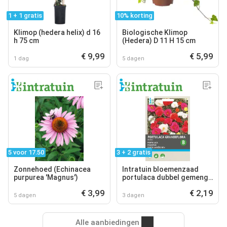
1 + 1 gratis
10% korting
Klimop (hedera helix) d 16
Biologische Klimop
h 75 cm
(Hedera) D 11 H 15 cm
€ 9,99
€ 5,99
1 dag
5 dagen
5 voor 17.50
3 + 2 gratis
Zonnehoed (Echinacea
Intratuin bloemenzaad
purpurea 'Magnus')
portulaca dubbel gemengd
(portulaca grandiflora)
€ 3,99
€ 2,19
5 dagen
3 dagen
Alle aanbiedingen