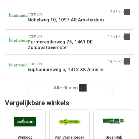
2.58 km
Intratuin
Nobelweg 10, 1097 AR Amsterdam
Intratuin
17.61 km
Purmerenderweg 75, 1461 DE
Zuidoostbeemster
18.47 km
Intratuin
Euphoniumweg 5, 1312 XK Almere
Alle filialen
Vergelijkbare winkels
Welkoop
Van Cranenbroek
GroenRijk