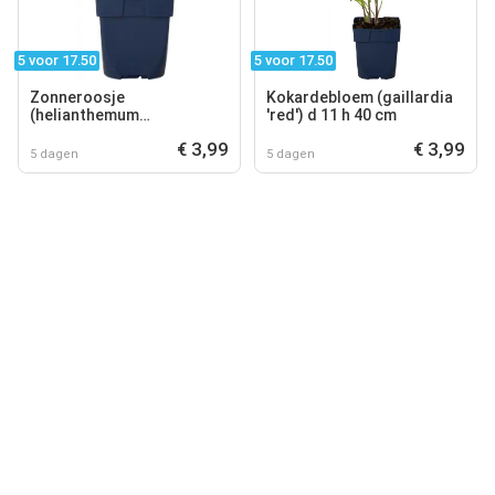
5 voor 17.50
5 voor 17.50
Zonneroosje
Kokardebloem (gaillardia
(helianthemum
'red') d 11 h 40 cm
'bronzeteppich') d 11 h 20
€ 3,99
€ 3,99
cm
5 dagen
5 dagen