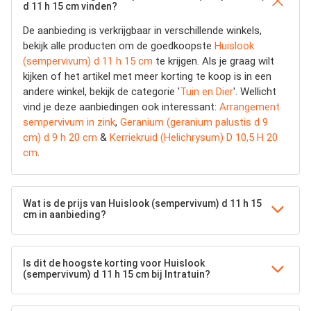
d 11 h 15 cm vinden?
De aanbieding is verkrijgbaar in verschillende winkels,
bekijk alle producten om de goedkoopste
Huislook
(sempervivum) d 11 h 15 cm
te krijgen. Als je graag wilt
kijken of het artikel met meer korting te koop is in een
andere winkel, bekijk de categorie '
Tuin en Dier
'. Wellicht
vind je deze aanbiedingen ook interessant:
Arrangement
sempervivum in zink
,
Geranium (geranium palustis d 9
cm) d 9 h 20 cm
&
Kerriekruid (Helichrysum) D 10,5 H 20
cm
.
Wat is de prijs van Huislook (sempervivum) d 11 h 15
cm in aanbieding?
Is dit de hoogste korting voor Huislook
(sempervivum) d 11 h 15 cm bij Intratuin?