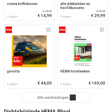
crema koffiebonen
alle dekbedden en
hoofdkussens
€ 19,99
€ 39,99
€ 14,99
€ 29,99
3 dagen
3 dagen
govolta
HEMA hotelweken
€ 44,00
€ 169,00
3 dagen
3 dagen
Alle aanbiedingen
Dichtsbijzijnde HEMA filiaal