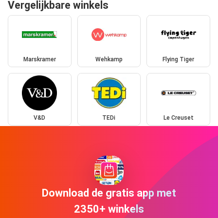
Vergelijkbare winkels
Marskramer
Wehkamp
Flying Tiger
V&D
TEDi
Le Creuset
Download de gratis app met
2350+ winkels