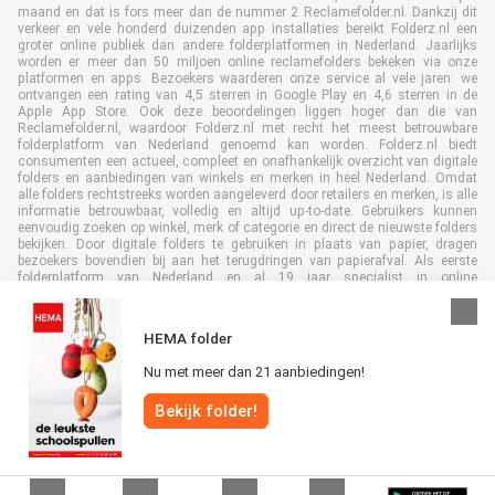
maand en dat is fors meer dan de nummer 2 Reclamefolder.nl. Dankzij dit
verkeer en vele honderd duizenden app installaties bereikt Folderz.nl een
groter online publiek dan andere folderplatformen in Nederland. Jaarlijks
worden er meer dan 50 miljoen online reclamefolders bekeken via onze
platformen en apps. Bezoekers waarderen onze service al vele jaren: we
ontvangen een rating van 4,5 sterren in Google Play en 4,6 sterren in de
Apple App Store. Ook deze beoordelingen liggen hoger dan die van
Reclamefolder.nl, waardoor Folderz.nl met recht het meest betrouwbare
folderplatform van Nederland genoemd kan worden. Folderz.nl biedt
consumenten een actueel, compleet en onafhankelijk overzicht van digitale
folders en aanbiedingen van winkels en merken in heel Nederland. Omdat
alle folders rechtstreeks worden aangeleverd door retailers en merken, is alle
informatie betrouwbaar, volledig en altijd up-to-date. Gebruikers kunnen
eenvoudig zoeken op winkel, merk of categorie en direct de nieuwste folders
bekijken. Door digitale folders te gebruiken in plaats van papier, dragen
bezoekers bovendien bij aan het terugdringen van papierafval. Als eerste
folderplatform van Nederland en al 19 jaar specialist in online
folderpublicaties, heeft Folderz.nl duurzame samenwerkingen opgebouwd
met retailers en merken. Hierdoor zijn we uitgegroeid tot de toonaangevende
speler in de digitale foldermarkt.
HEMA folder
Nu met meer dan 21 aanbiedingen!
Bekijk folder!
Alle rechten voorbehouden © Folderz.nl 2026 |
Disclaimer
|
Algemene
voorwaarden
|
Privacybeleid
|
Cookiebeleid