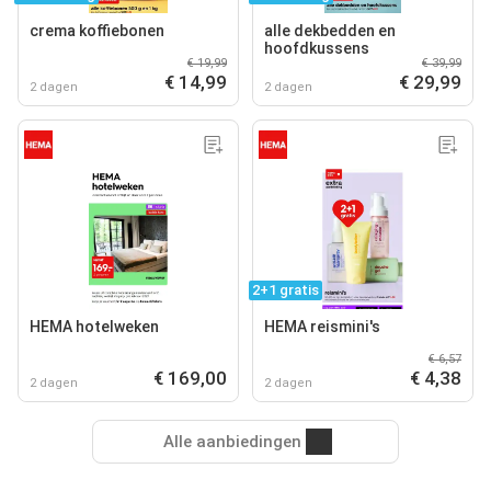
crema koffiebonen
alle dekbedden en
hoofdkussens
€ 19,99
€ 39,99
€ 14,99
€ 29,99
2 dagen
2 dagen
2+1 gratis
HEMA hotelweken
HEMA reismini's
€ 6,57
€ 169,00
€ 4,38
2 dagen
2 dagen
Alle aanbiedingen