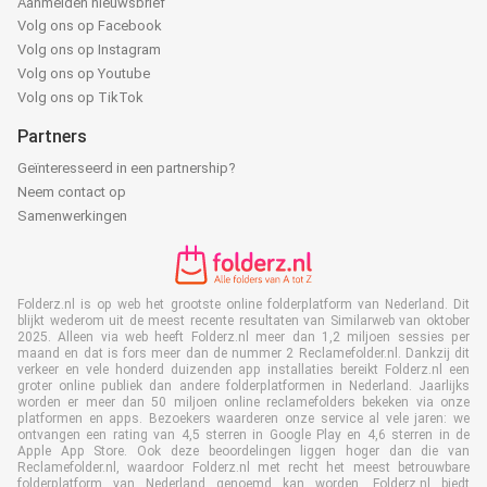
Aanmelden nieuwsbrief
Volg ons op Facebook
Volg ons op Instagram
Volg ons op Youtube
Volg ons op TikTok
Partners
Geïnteresseerd in een partnership?
Neem contact op
Samenwerkingen
Folderz.nl is op web het grootste online folderplatform van Nederland. Dit
blijkt wederom uit de meest recente resultaten van Similarweb van oktober
2025. Alleen via web heeft Folderz.nl meer dan 1,2 miljoen sessies per
maand en dat is fors meer dan de nummer 2 Reclamefolder.nl. Dankzij dit
verkeer en vele honderd duizenden app installaties bereikt Folderz.nl een
groter online publiek dan andere folderplatformen in Nederland. Jaarlijks
worden er meer dan 50 miljoen online reclamefolders bekeken via onze
platformen en apps. Bezoekers waarderen onze service al vele jaren: we
ontvangen een rating van 4,5 sterren in Google Play en 4,6 sterren in de
Apple App Store. Ook deze beoordelingen liggen hoger dan die van
Reclamefolder.nl, waardoor Folderz.nl met recht het meest betrouwbare
folderplatform van Nederland genoemd kan worden. Folderz.nl biedt