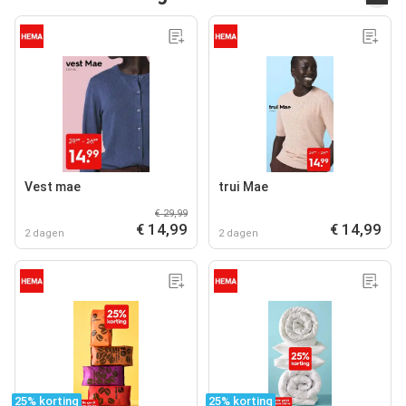
Vest mae
trui Mae
€ 29,99
€ 14,99
€ 14,99
2 dagen
2 dagen
25% korting
25% korting