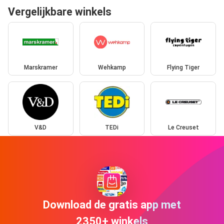
Vergelijkbare winkels
Marskramer
Wehkamp
Flying Tiger
V&D
TEDi
Le Creuset
Download de gratis app met
2350+ winkels