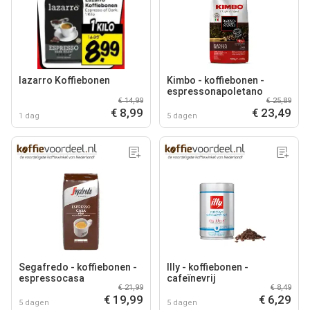
lazarro Koffiebonen
Kimbo - koffiebonen -
espressonapoletano
€ 14,99
€ 25,89
€ 8,99
€ 23,49
1 dag
5 dagen
Segafredo - koffiebonen -
Illy - koffiebonen -
espressocasa
cafeïnevrij
€ 21,99
€ 8,49
€ 19,99
€ 6,29
5 dagen
5 dagen