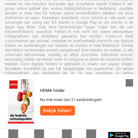
verkeer en vele honderd duizenden app installaties bereikt Folderz.nl een
groter online publiek dan andere folderplatformen in Nederland. Jaarlijks
worden er meer dan 50 miljoen online reclamefolders bekeken via onze
platformen en apps. Bezoekers waarderen onze service al vele jaren: we
ontvangen een rating van 4,5 sterren in Google Play en 4,6 sterren in de
Apple App Store. Ook deze beoordelingen liggen hoger dan die van
Reclamefolder.nl, waardoor Folderz.nl met recht het meest betrouwbare
folderplatform van Nederland genoemd kan worden. Folderz.nl biedt
consumenten een actueel, compleet en onafhankelijk overzicht van digitale
folders en aanbiedingen van winkels en merken in heel Nederland. Omdat
alle folders rechtstreeks worden aangeleverd door retailers en merken, is alle
informatie betrouwbaar, volledig en altijd up-to-date. Gebruikers kunnen
eenvoudig zoeken op winkel, merk of categorie en direct de nieuwste folders
bekijken. Door digitale folders te gebruiken in plaats van papier, dragen
bezoekers bovendien bij aan het terugdringen van papierafval. Als eerste
folderplatform van Nederland en al 19 jaar specialist in online
folderpublicaties, heeft Folderz.nl duurzame samenwerkingen opgebouwd
met retailers en merken. Hierdoor zijn we uitgegroeid tot de toonaangevende
speler in de digitale foldermarkt.
HEMA folder
Nu met meer dan 21 aanbiedingen!
Bekijk folder!
Alle rechten voorbehouden © Folderz.nl 2026 |
Disclaimer
|
Algemene
voorwaarden
|
Privacybeleid
|
Cookiebeleid