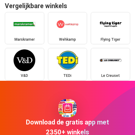
Vergelijkbare winkels
Marskramer
Wehkamp
Flying Tiger
V&D
TEDi
Le Creuset
Download de gratis app met
2350+ winkels