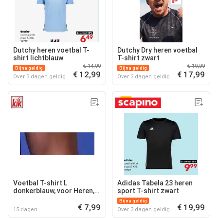
Dutchy heren voetbal T-
Dutchy Dry heren voetbal
shirt lichtblauw
T-shirt zwart
€ 14,99
€ 19,99
Bijna geldig
Bijna geldig
€ 12,99
€ 17,99
Over 3 dagen geldig
Over 3 dagen geldig
Voetbal T-shirt L
Adidas Tabela 23 heren
donkerblauw, voor Heren,
sport T-shirt zwart
T-Shirts gunstig op KiK
Bijna geldig
€ 7,99
€ 19,99
15 dagen
Over 3 dagen geldig