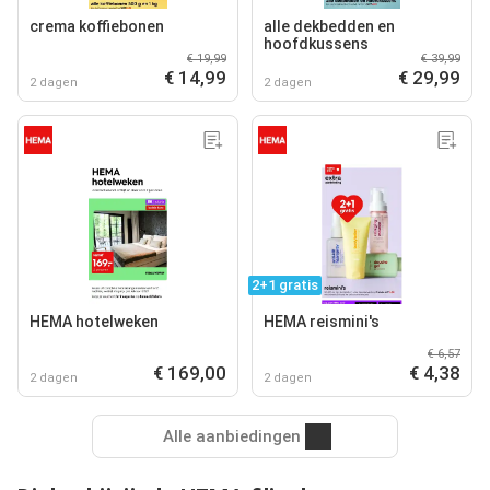
crema koffiebonen
alle dekbedden en
hoofdkussens
€ 19,99
€ 39,99
€ 14,99
€ 29,99
2 dagen
2 dagen
2+1 gratis
HEMA hotelweken
HEMA reismini's
€ 6,57
€ 169,00
€ 4,38
2 dagen
2 dagen
Alle aanbiedingen