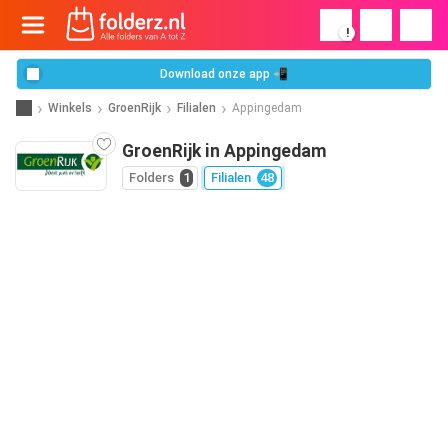
!
Download onze app 📲
Winkels
GroenRijk
Filialen
Appingedam
GroenRijk in Appingedam
Folders
1
Filialen
48