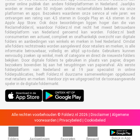
groter online publiek dan andere folderplatformen in Nederland. Jaarlijks
worden er meer dan 50 miljoen online reclamefolders bekeken via onze
platformen en apps. Bezoekers waarderen onze service al vele jaren: we
ontvangen een rating van 4,5 sterren in Google Play en 4,6 sterren in de
Apple App Store. Ook deze beoordelingen liggen hoger dan die van
Reclamefolder.nl, waardoor Folderz.nl met recht het meest betrouwbare
folderplatform van Nederland genoemd kan worden. Folderz.nl biedt
consumenten een actueel, compleet en onafhankelijk overzicht van digitale
folders en aanbiedingen van winkels en merken in heel Nederland. Omdat
alle folders rechtstreeks worden aangeleverd door retailers en merken, is alle
informatie betrouwbaar, volledig en altijd up-to-date. Gebruikers kunnen
eenvoudig zoeken op winkel, merk of categorie en direct de nieuwste folders
bekijken. Door digitale folders te gebruiken in plaats van papier, dragen
bezoekers bovendien bij aan het terugdringen van papierafval. Als eerste
folderplatform van Nederland en al 19 jaar specialist in online
folderpublicaties, heeft Folderz.nl duurzame samenwerkingen opgebouwd
met retailers en merken. Hierdoor zijn we uitgegroeid tot de toonaangevende
speler in de digitale foldermarkt.
Alle rechten voorbehouden © Folderz.nl 2026 |
Disclaimer
|
Algemene
voorwaarden
|
Privacybeleid
|
Cookiebeleid
Bekijk in App
Folders
Aanbiedingen
Favorieten
Bewaard