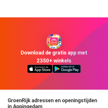
Download de gratis app met
2350+ winkels
GroenRijk adressen en openingstijden
in Appingedam