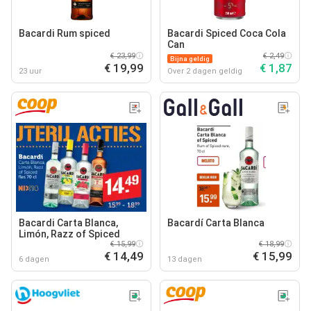
Bacardi Rum spiced
Bacardi Spiced Coca Cola
Can
€ 23,99
€ 2,49
Bijna geldig
€ 19,99
€ 1,87
23 uur
Over 2 dagen geldig
Bacardi Carta Blanca,
Bacardí Carta Blanca
Limón, Razz of Spiced
€ 15,99
€ 18,99
€ 14,49
€ 15,99
6 dagen
13 dagen