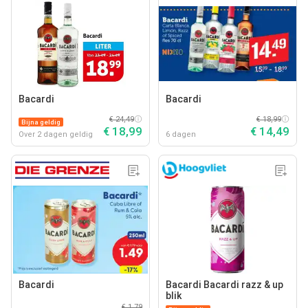
Bacardi
Bacardi
€ 24,49
€ 18,99
Bijna geldig
€ 18,99
€ 14,49
Over 2 dagen geldig
6 dagen
Bacardi
Bacardi Bacardi razz & up
blik
€ 1,79