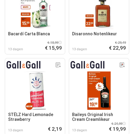
Bacardí Carta Blanca
Disaronno Notenlikeur
€ 18,99
€ 29,49
€ 15,99
€ 22,99
13 dagen
13 dagen
STËLZ Hard Lemonade
Baileys Original Irish
Strawberry
Cream Creamlikeur
€ 24,99
€ 2,19
€ 19,99
13 dagen
13 dagen