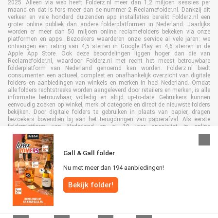
2025. Alleen via web heeft Folderz.nl meer dan 1,2 miljoen sessies per
maand en dat is fors meer dan de nummer 2 Reclamefolder.nl. Dankzij dit
verkeer en vele honderd duizenden app installaties bereikt Folderz.nl een
groter online publiek dan andere folderplatformen in Nederland. Jaarlijks
worden er meer dan 50 miljoen online reclamefolders bekeken via onze
platformen en apps. Bezoekers waarderen onze service al vele jaren: we
ontvangen een rating van 4,5 sterren in Google Play en 4,6 sterren in de
Apple App Store. Ook deze beoordelingen liggen hoger dan die van
Reclamefolder.nl, waardoor Folderz.nl met recht het meest betrouwbare
folderplatform van Nederland genoemd kan worden. Folderz.nl biedt
consumenten een actueel, compleet en onafhankelijk overzicht van digitale
folders en aanbiedingen van winkels en merken in heel Nederland. Omdat
alle folders rechtstreeks worden aangeleverd door retailers en merken, is alle
informatie betrouwbaar, volledig en altijd up-to-date. Gebruikers kunnen
eenvoudig zoeken op winkel, merk of categorie en direct de nieuwste folders
bekijken. Door digitale folders te gebruiken in plaats van papier, dragen
bezoekers bovendien bij aan het terugdringen van papierafval. Als eerste
folderplatform van Nederland en al 19 jaar specialist in online
folderpublicaties, heeft Folderz.nl duurzame samenwerkingen opgebouwd
met retailers en merken. Hierdoor zijn we uitgegroeid tot de toonaangevende
speler in de digitale foldermarkt.
Gall & Gall folder
Nu met meer dan 194 aanbiedingen!
Bekijk folder!
Alle rechten voorbehouden © Folderz.nl 2026 |
Disclaimer
|
Algemene
voorwaarden
|
Privacybeleid
|
Cookiebeleid