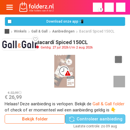
!
Download onze app 📲
Winkels
Gall & Gall
Aanbiedingen
Bacardí Spiced 150CL
Bacardí Spiced 150CL
Geldig: 27 jul 2026 t/m 2 aug 2026
€ 32,99
€ 26,99
Helaas! Deze aanbieding is verlopen. Bekijk de
Gall & Gall folder
of check of er momenteel wel een aanbieding geldig is 👇
Bekijk folder
Controleer aanbieding
Laatste controle: zo 09 aug