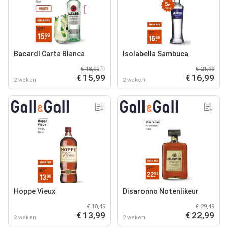
Bacardí Carta Blanca
Isolabella Sambuca
€ 18,99
€ 21,99
€ 15,99
€ 16,99
2 weken
2 weken
Hoppe Vieux
Disaronno Notenlikeur
€ 18,49
€ 29,49
€ 13,99
€ 22,99
2 weken
2 weken