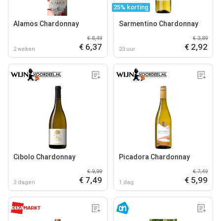
25% korting
Alamos Chardonnay
Sarmentino Chardonnay
€ 8,49
€ 3,89
€ 6,37
€ 2,92
2 weken
23 uur
Cibolo Chardonnay
Picadora Chardonnay
€ 9,99
€ 7,49
€ 7,49
€ 5,99
3 dagen
1 dag