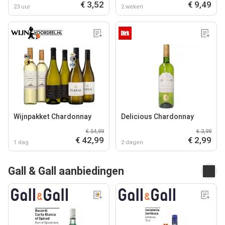
€ 3,52
€ 9,49
23 uur
2 weken
Wijnpakket Chardonnay
Delicious Chardonnay
€ 54,99
€ 3,99
€ 42,99
€ 2,99
1 dag
2 dagen
Gall & Gall aanbiedingen