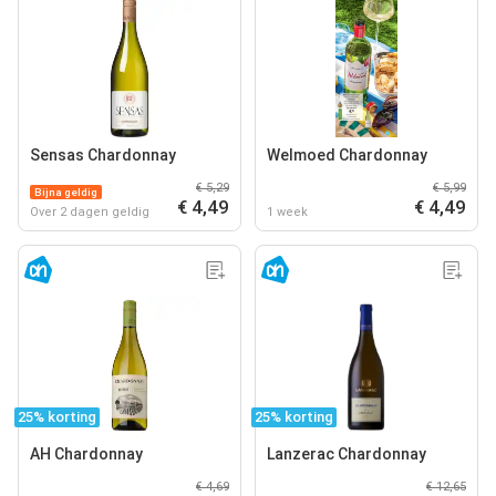
Sensas Chardonnay
Welmoed Chardonnay
€ 5,29
€ 5,99
Bijna geldig
€ 4,49
€ 4,49
Over 2 dagen geldig
1 week
25% korting
25% korting
AH Chardonnay
Lanzerac Chardonnay
€ 4,69
€ 12,65