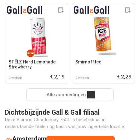
STËLZ Hard Lemonade
Smirnoff Ice
Strawberry
€ 2,19
€ 2,29
2 weken
2 weken
Alle aanbiedingen
Dichtsbijzijnde Gall & Gall filiaal
Deze Alamos Chardonnay 75CL is beschikbaar in
onderstaande filialen op basis van jouw ingestelde locatie:
Amsterdam