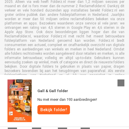
2025. Alleen via web heeft Folderz.nl meer dan 1,2 miljoen sessies per
maand en dat is fors meer dan de nummer 2 Reclamefolder.nl. Dankzij dit
verkeer en vele honderd duizenden app installaties bereikt Folderz.nl een
groter online publiek dan andere folderplatformen in Nederland. Jaarlijks
worden er meer dan 50 miljoen online reclamefolders bekeken via onze
platformen en apps. Bezoekers waarderen onze service al vele jaren: we
ontvangen een rating van 4,5 sterren in Google Play en 4,6 sterren in de
Apple App Store. Ook deze beoordelingen liggen hoger dan die van
Reclamefolder.nl, waardoor Folderz.nl met recht het meest betrouwbare
folderplatform van Nederland genoemd kan worden. Folderz.nl biedt
consumenten een actueel, compleet en onafhankelijk overzicht van digitale
folders en aanbiedingen van winkels en merken in heel Nederland. Omdat
alle folders rechtstreeks worden aangeleverd door retailers en merken, is alle
informatie betrouwbaar, volledig en altijd up-to-date. Gebruikers kunnen
eenvoudig zoeken op winkel, merk of categorie en direct de nieuwste folders
bekijken. Door digitale folders te gebruiken in plaats van papier, dragen
bezoekers bovendien bij aan het terugdringen van papierafval. Als eerste
folderplatform van Nederland en al 19 jaar specialist in online
folderpublicaties, heeft Folderz.nl duurzame samenwerkingen opgebouwd
met retailers en merken. Hierdoor zijn we uitgegroeid tot de toonaangevende
speler in de digitale foldermarkt.
Gall & Gall folder
Nu met meer dan 193 aanbiedingen!
Bekijk folder!
Alle rechten voorbehouden © Folderz.nl 2026 |
Disclaimer
|
Algemene
voorwaarden
|
Privacybeleid
|
Cookiebeleid