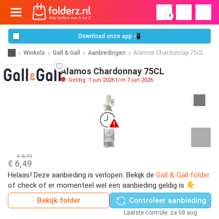
!
Download onze app 📲
Winkels
Gall & Gall
Aanbiedingen
Alamos Chardonnay 75CL
Alamos Chardonnay 75CL
Geldig: 1 jun 2026 t/m 7 jun 2026
€ 8,49
€ 6,49
Helaas! Deze aanbieding is verlopen. Bekijk de
Gall & Gall folder
of check of er momenteel wel een aanbieding geldig is 👇
Bekijk folder
Controleer aanbieding
Laatste controle: za 08 aug