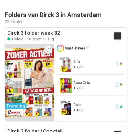
Folders van Dirck 3 in Amsterdam
23 Filialen
Dirck 3 folder week 32
Geldig: 5 aug t/m 11 aug
Must-haves
Alfa
€ 2,50
Coca Cola
€ 2,00
Cola
Trending
€ 1,00
Dirck 3 folder | Cocktail