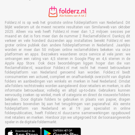
Folderz.nl is op web het grootste online folderplatform van Nederland. Dit
blijkt wederom uit de meest recente resultaten van Similarweb van oktober
2025. Alleen via web heeft Folderz.nl meer dan 1,2 miljoen sessies per
maand en dat is fors meer dan de nummer 2 Reclamefolder.nl. Dankzij dit
verkeer en vele honderd duizenden app installaties bereikt Folderz.nl een
groter online publiek dan andere folderplatformen in Nederland. Jaarlijks
worden er meer dan 50 miljoen online reclamefolders bekeken via onze
platformen en apps. Bezoekers waarderen onze service al vele jaren: we
ontvangen een rating van 4,5 sterren in Google Play en 4,6 sterren in de
Apple App Store. Ook deze beoordelingen liggen hoger dan die van
Reclamefolder.nl, waardoor Folderz.nl met recht het meest betrouwbare
folderplatform van Nederland genoemd kan worden. Folderz.nl biedt
consumenten een actueel, compleet en onafhankelijk overzicht van digitale
folders en aanbiedingen van winkels en merken in heel Nederland. Omdat
alle folders rechtstreeks worden aangeleverd door retailers en merken, is alle
informatie betrouwbaar, volledig en altijd up-to-date. Gebruikers kunnen
eenvoudig zoeken op winkel, merk of categorie en direct de nieuwste folders
bekijken. Door digitale folders te gebruiken in plaats van papier, dragen
bezoekers bovendien bij aan het terugdringen van papierafval. Als eerste
folderplatform van Nederland en al 19 jaar specialist in online
folderpublicaties, heeft Folderz.nl duurzame samenwerkingen opgebouwd
met retailers en merken. Hierdoor zijn we uitgegroeid tot de toonaangevende
speler in de digitale foldermarkt.