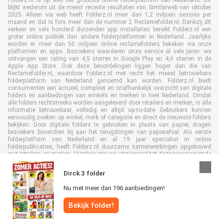
Folderz.nl is op web het grootste online folderplatform van Nederland. Dit
blijkt wederom uit de meest recente resultaten van Similarweb van oktober
2025. Alleen via web heeft Folderz.nl meer dan 1,2 miljoen sessies per
maand en dat is fors meer dan de nummer 2 Reclamefolder.nl. Dankzij dit
verkeer en vele honderd duizenden app installaties bereikt Folderz.nl een
groter online publiek dan andere folderplatformen in Nederland. Jaarlijks
worden er meer dan 50 miljoen online reclamefolders bekeken via onze
platformen en apps. Bezoekers waarderen onze service al vele jaren: we
ontvangen een rating van 4,5 sterren in Google Play en 4,6 sterren in de
Apple App Store. Ook deze beoordelingen liggen hoger dan die van
Reclamefolder.nl, waardoor Folderz.nl met recht het meest betrouwbare
folderplatform van Nederland genoemd kan worden. Folderz.nl biedt
consumenten een actueel, compleet en onafhankelijk overzicht van digitale
folders en aanbiedingen van winkels en merken in heel Nederland. Omdat
alle folders rechtstreeks worden aangeleverd door retailers en merken, is alle
informatie betrouwbaar, volledig en altijd up-to-date. Gebruikers kunnen
eenvoudig zoeken op winkel, merk of categorie en direct de nieuwste folders
bekijken. Door digitale folders te gebruiken in plaats van papier, dragen
bezoekers bovendien bij aan het terugdringen van papierafval. Als eerste
folderplatform van Nederland en al 19 jaar specialist in online
folderpublicaties, heeft Folderz.nl duurzame samenwerkingen opgebouwd
met retailers en merken. Hierdoor zijn we uitgegroeid tot de toonaangevende
speler in de digitale foldermarkt.
Dirck 3 folder
Nu met meer dan 196 aanbiedingen!
Bekijk folder!
Alle rechten voorbehouden © Folderz.nl 2026 |
Disclaimer
|
Algemene
voorwaarden
|
Privacybeleid
|
Cookiebeleid