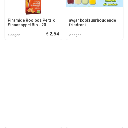
Piramide Rooibos Perzik
avşar koolzuurhoudende
Sinaasappel Bio - 20
frisdrank
theezakjes
€ 2,54
4 dagen
2 dagen