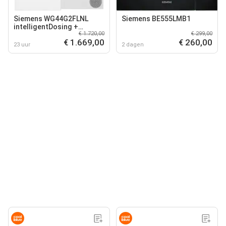
Siemens WG44G2FLNL
Siemens BE555LMB1
intelligentDosing +
€ 1.720,00
€ 299,00
Siemens WQ45G2D5NL
€ 1.669,00
€ 260,00
23 uur
2 dagen