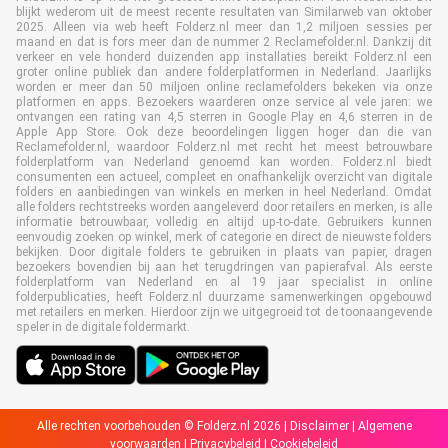
blijkt wederom uit de meest recente resultaten van Similarweb van oktober
2025. Alleen via web heeft Folderz.nl meer dan 1,2 miljoen sessies per
maand en dat is fors meer dan de nummer 2 Reclamefolder.nl. Dankzij dit
verkeer en vele honderd duizenden app installaties bereikt Folderz.nl een
groter online publiek dan andere folderplatformen in Nederland. Jaarlijks
worden er meer dan 50 miljoen online reclamefolders bekeken via onze
platformen en apps. Bezoekers waarderen onze service al vele jaren: we
ontvangen een rating van 4,5 sterren in Google Play en 4,6 sterren in de
Apple App Store. Ook deze beoordelingen liggen hoger dan die van
Reclamefolder.nl, waardoor Folderz.nl met recht het meest betrouwbare
folderplatform van Nederland genoemd kan worden. Folderz.nl biedt
consumenten een actueel, compleet en onafhankelijk overzicht van digitale
folders en aanbiedingen van winkels en merken in heel Nederland. Omdat
alle folders rechtstreeks worden aangeleverd door retailers en merken, is alle
informatie betrouwbaar, volledig en altijd up-to-date. Gebruikers kunnen
eenvoudig zoeken op winkel, merk of categorie en direct de nieuwste folders
bekijken. Door digitale folders te gebruiken in plaats van papier, dragen
bezoekers bovendien bij aan het terugdringen van papierafval. Als eerste
folderplatform van Nederland en al 19 jaar specialist in online
folderpublicaties, heeft Folderz.nl duurzame samenwerkingen opgebouwd
met retailers en merken. Hierdoor zijn we uitgegroeid tot de toonaangevende
speler in de digitale foldermarkt.
Alle rechten voorbehouden © Folderz.nl 2026 |
Disclaimer
|
Algemene
voorwaarden
|
Privacybeleid
|
Cookiebeleid