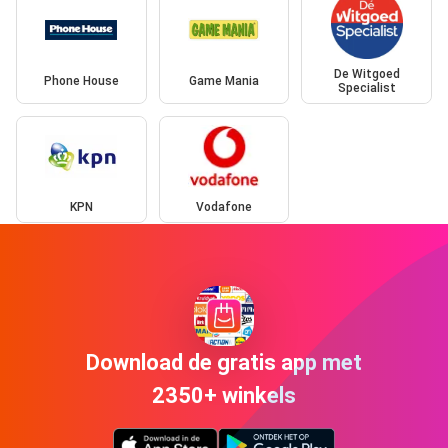
De Witgoed
Phone House
Game Mania
Specialist
KPN
Vodafone
Download de gratis app met
2350+ winkels