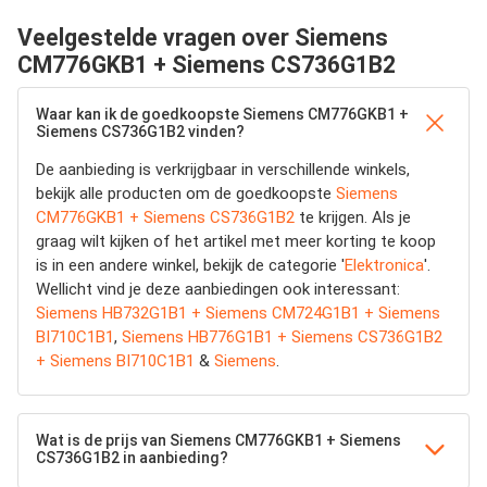
Veelgestelde vragen over Siemens
CM776GKB1 + Siemens CS736G1B2
Waar kan ik de goedkoopste Siemens CM776GKB1 +
Siemens CS736G1B2 vinden?
De aanbieding is verkrijgbaar in verschillende winkels,
bekijk alle producten om de goedkoopste
Siemens
CM776GKB1 + Siemens CS736G1B2
te krijgen. Als je
graag wilt kijken of het artikel met meer korting te koop
is in een andere winkel, bekijk de categorie '
Elektronica
'.
Wellicht vind je deze aanbiedingen ook interessant:
Siemens HB732G1B1 + Siemens CM724G1B1 + Siemens
BI710C1B1
,
Siemens HB776G1B1 + Siemens CS736G1B2
+ Siemens BI710C1B1
&
Siemens
.
Wat is de prijs van Siemens CM776GKB1 + Siemens
CS736G1B2 in aanbieding?