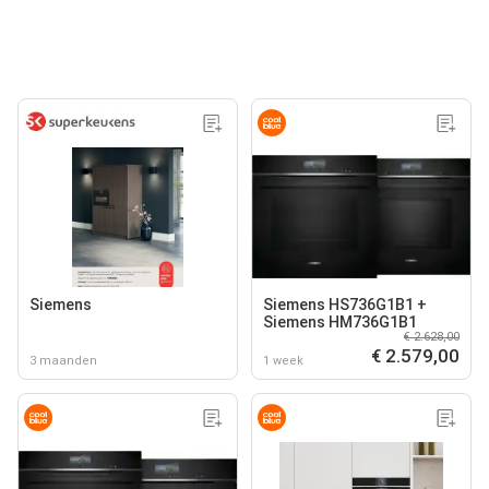
Siemens
Siemens HS736G1B1 +
Siemens HM736G1B1
€ 2.628,00
€ 2.579,00
3 maanden
1 week