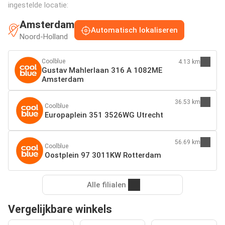
ingestelde locatie:
Amsterdam
Automatisch lokaliseren
Noord-Holland
Coolblue
4.13 km
Gustav Mahlerlaan 316 A 1082ME
Amsterdam
36.53 km
Coolblue
Europaplein 351 3526WG Utrecht
56.69 km
Coolblue
Oostplein 97 3011KW Rotterdam
Alle filialen
Vergelijkbare winkels