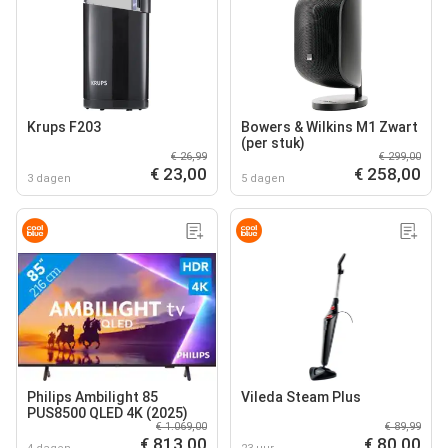
Krups F203
Bowers & Wilkins M1 Zwart
(per stuk)
€ 26,99
€ 299,00
€ 23,00
€ 258,00
3 dagen
5 dagen
Philips Ambilight 85
Vileda Steam Plus
PUS8500 QLED 4K (2025)
€ 1.069,00
€ 89,99
€ 813,00
€ 80,00