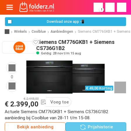
!
Download onze app 📲
Winkels
Coolblue
Aanbiedingen
Siemens CM776GKB1 + Siemens
Siemens CM776GKB1 + Siemens
CS736G1B2
Geldig: 28 nov t/m 15 aug
0
€ 49,00 Korting
€ 2.448,00
Voeg toe
€ 2.399,00
Actuele Siemens CM776GKB1 + Siemens CS736G1B2
aanbieding bij Coolblue van 28-11 t/m 15-08.
Bekijk aanbieding
Prijshistorie