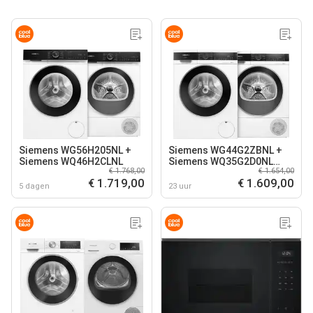
Siemens WG56H205NL +
Siemens WG44G2ZBNL +
Siemens WQ46H2CLNL
Siemens WQ35G2D0NL
€ 1.768,00
€ 1.654,00
SelfCleaning
€ 1.719,00
€ 1.609,00
5 dagen
23 uur