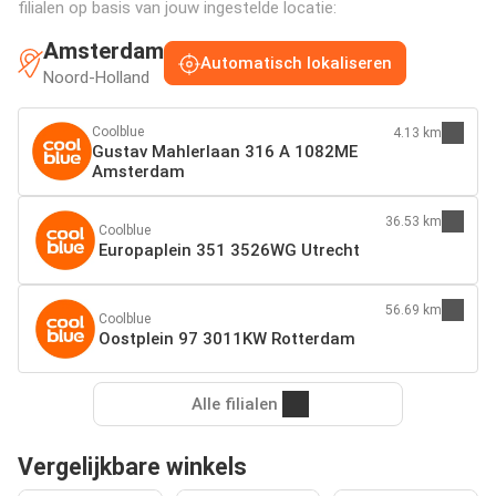
filialen op basis van jouw ingestelde locatie:
Amsterdam
Automatisch lokaliseren
Noord-Holland
Coolblue
4.13 km
Gustav Mahlerlaan 316 A 1082ME
Amsterdam
36.53 km
Coolblue
Europaplein 351 3526WG Utrecht
56.69 km
Coolblue
Oostplein 97 3011KW Rotterdam
Alle filialen
Vergelijkbare winkels