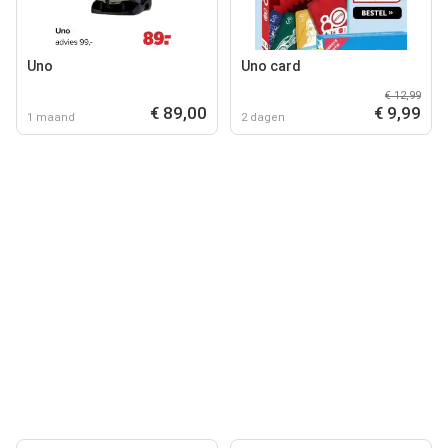
Uno
Uno card
€ 12,99
€ 89,00
€ 9,99
1 maand
2 dagen