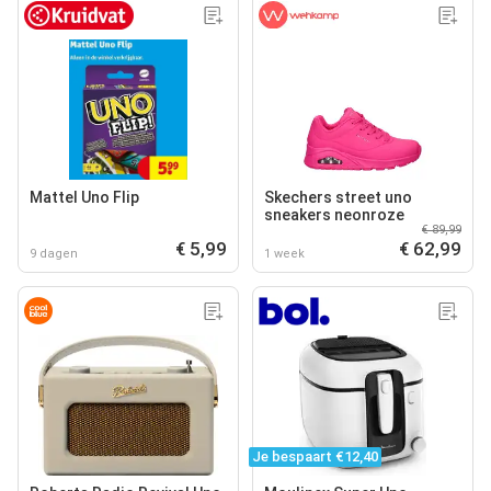
Mattel Uno Flip
Skechers street uno
sneakers neonroze
€ 89,99
€ 5,99
€ 62,99
9 dagen
1 week
Je bespaart €12,40