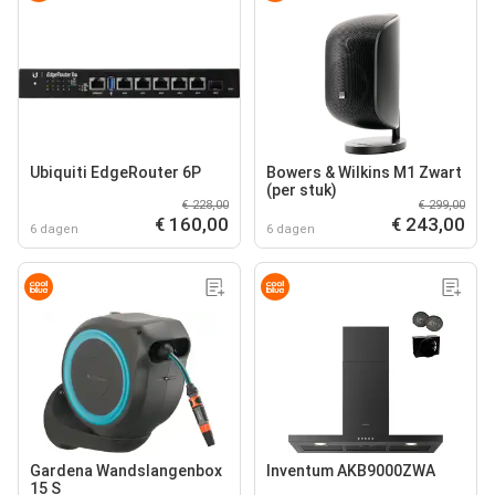
Ubiquiti EdgeRouter 6P
Bowers & Wilkins M1 Zwart
(per stuk)
€ 228,00
€ 299,00
€ 160,00
€ 243,00
6 dagen
6 dagen
Gardena Wandslangenbox
Inventum AKB9000ZWA
15 S