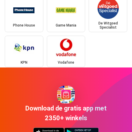
De Witgoed
Phone House
Game Mania
Specialist
KPN
Vodafone
Download de gratis app met
2350+ winkels