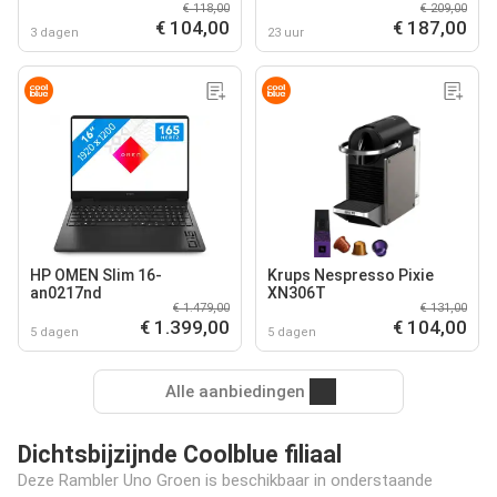
€ 118,00
€ 209,00
€ 104,00
€ 187,00
3 dagen
23 uur
HP OMEN Slim 16-
Krups Nespresso Pixie
an0217nd
XN306T
€ 1.479,00
€ 131,00
€ 1.399,00
€ 104,00
5 dagen
5 dagen
Alle aanbiedingen
Dichtsbijzijnde Coolblue filiaal
Deze Rambler Uno Groen is beschikbaar in onderstaande