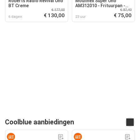
Roberts Radio Revival Uno
Moulinex Super Uno
BT Creme
AM312010 - Frituurpan -
€ 177,00
€ 87,40
2,2 L - 1800W - Wit
€ 130,00
€ 75,00
6 dagen
23 uur
Coolblue aanbiedingen