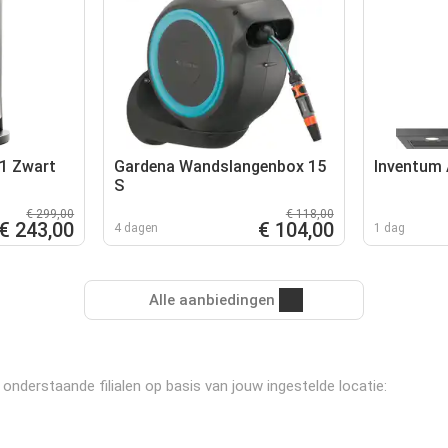
1 Zwart
Gardena Wandslangenbox 15
Inventum
S
€ 299,00
€ 118,00
€ 243,00
€ 104,00
4 dagen
1 dag
Alle aanbiedingen
nderstaande filialen op basis van jouw ingestelde locatie: