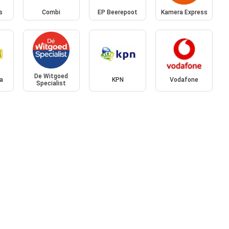
s
Combi
EP Beerepoot
Kamera Express
De Witgoed
a
KPN
Vodafone
Specialist