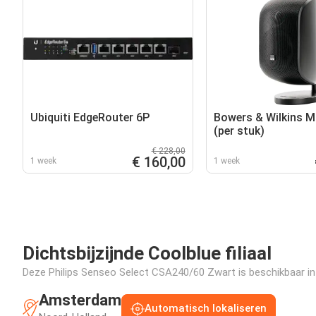
Ubiquiti EdgeRouter 6P
Bowers & Wilkins M
(per stuk)
€ 228,00
€ 160,00
1 week
1 week
Dichtsbijzijnde Coolblue filiaal
Deze Philips Senseo Select CSA240/60 Zwart is beschikbaar in o
Amsterdam
Automatisch lokaliseren