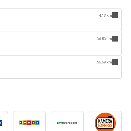
4.13 km
36.53 km
56.69 km