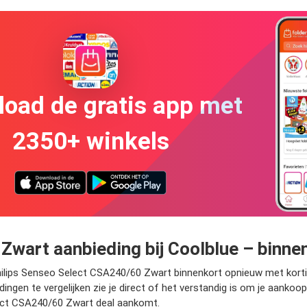
oad de gratis app met
2350+ winkels
Zwart aanbieding bij Coolblue – binne
Philips Senseo Select CSA240/60 Zwart binnenkort opnieuw met korti
ingen te vergelijken zie je direct of het verstandig is om je aankoop
lect CSA240/60 Zwart deal aankomt.