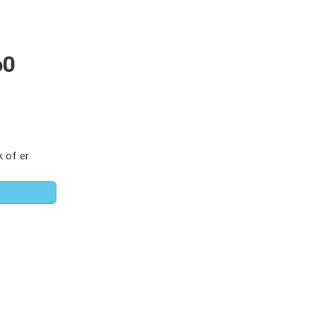
60
 of er