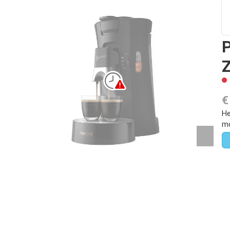
P
€
He
mo