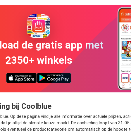
oad de gratis app met
2350+ winkels
g bij Coolblue
ue. Op deze pagina vind je alle informatie over actuele prijzen, act
 je altijd de slimste keuze maakt. De aanbieding loopt van 31-05-
a. Volg eventueel de productcategorie om automatisch op de hoogte t