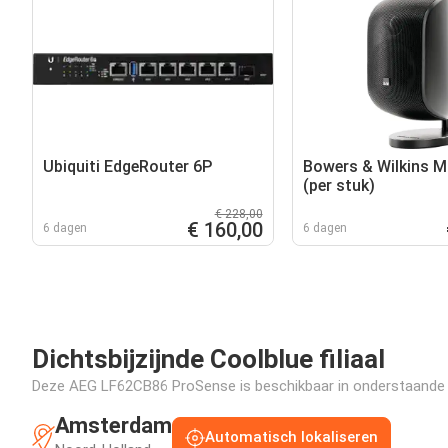
Ubiquiti EdgeRouter 6P
Bowers & Wilkins M
(per stuk)
€ 228,00
€ 160,00
6 dagen
6 dagen
Dichtsbijzijnde Coolblue filiaal
Deze AEG LF62CB86 ProSense is beschikbaar in onderstaande fil
Amsterdam
Automatisch lokaliseren