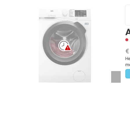
€
He
mo