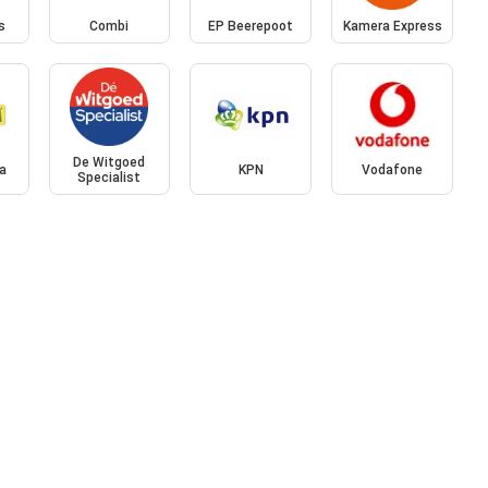
s
Combi
EP Beerepoot
Kamera Express
De Witgoed
a
KPN
Vodafone
Specialist