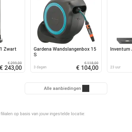
1 Zwart
Gardena Wandslangenbox 15
Inventum
S
€ 299,00
€ 118,00
€ 243,00
€ 104,00
3 dagen
23 uur
Alle aanbiedingen
ialen op basis van jouw ingestelde locatie: