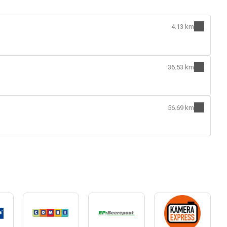
4.13 km
36.53 km
56.69 km