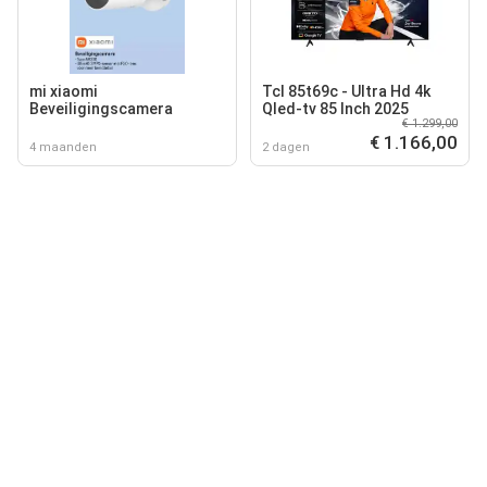
mi xiaomi
Tcl 85t69c - Ultra Hd 4k
Beveiligingscamera
Qled-tv 85 Inch 2025
€ 1.299,00
€ 1.166,00
4 maanden
2 dagen