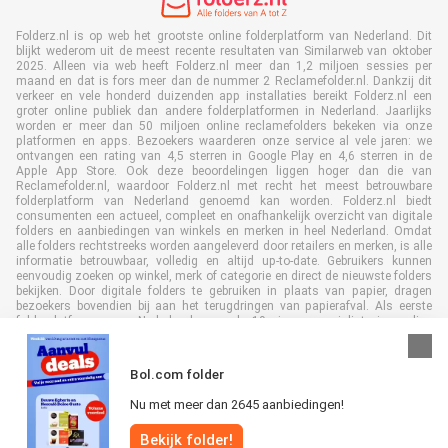
Folderz.nl is op web het grootste online folderplatform van Nederland. Dit
blijkt wederom uit de meest recente resultaten van Similarweb van oktober
2025. Alleen via web heeft Folderz.nl meer dan 1,2 miljoen sessies per
maand en dat is fors meer dan de nummer 2 Reclamefolder.nl. Dankzij dit
verkeer en vele honderd duizenden app installaties bereikt Folderz.nl een
groter online publiek dan andere folderplatformen in Nederland. Jaarlijks
worden er meer dan 50 miljoen online reclamefolders bekeken via onze
platformen en apps. Bezoekers waarderen onze service al vele jaren: we
ontvangen een rating van 4,5 sterren in Google Play en 4,6 sterren in de
Apple App Store. Ook deze beoordelingen liggen hoger dan die van
Reclamefolder.nl, waardoor Folderz.nl met recht het meest betrouwbare
folderplatform van Nederland genoemd kan worden. Folderz.nl biedt
consumenten een actueel, compleet en onafhankelijk overzicht van digitale
folders en aanbiedingen van winkels en merken in heel Nederland. Omdat
alle folders rechtstreeks worden aangeleverd door retailers en merken, is alle
informatie betrouwbaar, volledig en altijd up-to-date. Gebruikers kunnen
eenvoudig zoeken op winkel, merk of categorie en direct de nieuwste folders
bekijken. Door digitale folders te gebruiken in plaats van papier, dragen
bezoekers bovendien bij aan het terugdringen van papierafval. Als eerste
folderplatform van Nederland en al 19 jaar specialist in online
folderpublicaties, heeft Folderz.nl duurzame samenwerkingen opgebouwd
met retailers en merken. Hierdoor zijn we uitgegroeid tot de toonaangevende
speler in de digitale foldermarkt.
Bol.com folder
Nu met meer dan 2645 aanbiedingen!
Bekijk folder!