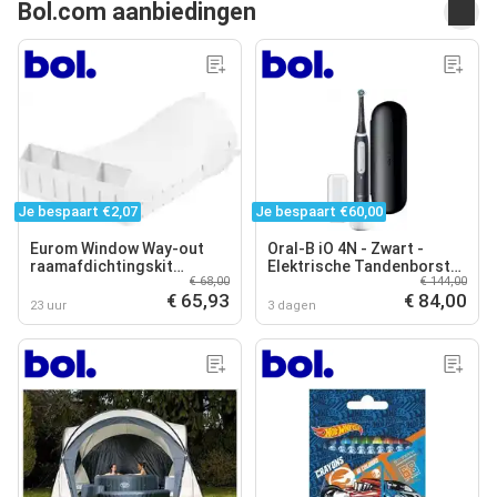
Bol.com aanbiedingen
Je bespaart €2,07
Je bespaart €60,00
Eurom Window Way-out
Oral-B iO 4N - Zwart -
raamafdichtingskit
Elektrische Tandenborstel
€ 68,00
€ 144,00
mobiele airco - voor draai-
- Ontworpen Door Braun
€ 65,93
€ 84,00
kiepramen en dakramen
23 uur
3 dagen