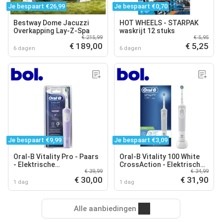
Je bespaart €26,99
Je bespaart €0,70
Bestway Dome Jacuzzi
HOT WHEELS - STARPAK
Overkapping Lay-Z-Spa
waskrijt 12 stuks
€ 215,99
€ 5,95
€ 189,00
€ 5,25
6 dagen
6 dagen
Je bespaart €9,99
Je bespaart €3,09
Oral-B Vitality Pro - Paars
Oral-B Vitality 100 White
- Elektrische
CrossAction - Elektrische
€ 39,99
€ 34,99
Tandenborstel -
Tandenborstel - Powered
€ 30,00
€ 31,90
Ontworpen door Braun
By Braun
1 dag
1 dag
Alle aanbiedingen