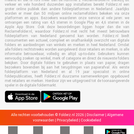
verkeer en vele honderd duizenden app installaties bereikt Folderz.nl een
groter online publiek dan andere folderplatformen in Nederland. Jaarlijks
worden er meer dan 50 miljoen online reclamefolders bekeken via onze
platformen en apps. Bezoekers waarderen onze service al vele jaren: we
ontvangen een rating van 4,5 sterren in Google Play en 4,6 sterren in de
Apple App Store. Ook deze beoordelingen liggen hoger dan die van
Reclamefolder.nl, waardoor Folderz.nl met recht het meest betrouwbare
folderplatform van Nederland genoemd kan worden. Folderz.nl biedt
consumenten een actueel, compleet en onafhankelijk overzicht van digitale
folders en aanbiedingen van winkels en merken in heel Nederland. Omdat
alle folders rechtstreeks worden aangeleverd door retailers en merken, is alle
informatie betrouwbaar, volledig en altijd up-to-date. Gebruikers kunnen
eenvoudig zoeken op winkel, merk of categorie en direct de nieuwste folders
bekijken. Door digitale folders te gebruiken in plaats van papier, dragen
bezoekers bovendien bij aan het terugdringen van papierafval. Als eerste
folderplatform van Nederland en al 19 jaar specialist in online
folderpublicaties, heeft Folderz.nl duurzame samenwerkingen opgebouwd
met retailers en merken. Hierdoor zijn we uitgegroeid tot de toonaangevende
speler in de digitale foldermarkt.
Alle rechten voorbehouden © Folderz.nl 2026 |
Disclaimer
|
Algemene
voorwaarden
|
Privacybeleid
|
Cookiebeleid