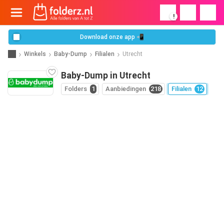
!
Download onze app 📲
Winkels
Baby-Dump
Filialen
Utrecht
Baby-Dump in Utrecht
Folders
1
Aanbiedingen
218
Filialen
12