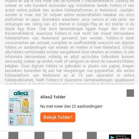
maand en dat is fors meer dan de nummer 2 Reclamefolder.nl. Dankzij dit
verkeer en vele honderd duizenden app installaties bereikt Folderz.nl een
groter online publiek dan andere folderplatformen in Nederland. Jaarlijks
worden er meer dan 50 miljoen online reclamefolders bekeken via onze
platformen en apps. Bezoekers waarderen onze service al vele jaren: we
ontvangen een rating van 4,5 sterren in Google Play en 4,6 sterren in de
Apple App Store. Ook deze beoordelingen liggen hoger dan die van
Reclamefolder.nl, waardoor Folderz.nl met recht het meest betrouwbare
folderplatform van Nederland genoemd kan worden. Folderz.nl biedt
consumenten een actueel, compleet en onafhankelijk overzicht van digitale
folders en aanbiedingen van winkels en merken in heel Nederland. Omdat
alle folders rechtstreeks worden aangeleverd door retailers en merken, is alle
informatie betrouwbaar, volledig en altijd up-to-date. Gebruikers kunnen
eenvoudig zoeken op winkel, merk of categorie en direct de nieuwste folders
bekijken. Door digitale folders te gebruiken in plaats van papier, dragen
bezoekers bovendien bij aan het terugdringen van papierafval. Als eerste
folderplatform van Nederland en al 19 jaar specialist in online
folderpublicaties, heeft Folderz.nl duurzame samenwerkingen opgebouwd
met retailers en merken. Hierdoor zijn we uitgegroeid tot de toonaangevende
speler in de digitale foldermarkt.
AllesZ folder
Nu met meer dan 22 aanbiedingen!
Bekijk folder!
Alle rechten voorbehouden © Folderz.nl 2026 |
Disclaimer
|
Algemene
voorwaarden
|
Privacybeleid
|
Cookiebeleid