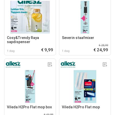
Cosy&Trendy Raya
Severin staafmixer
sapdispenser
€ 28,99
€ 9,99
€ 24,99
1 dag
1 dag
Vileda H2Pro Flat mop box
Vileda H2Pro Flat mop
€ 44,99