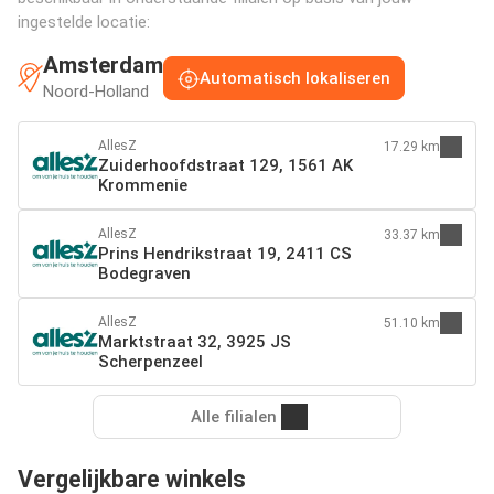
ingestelde locatie:
Amsterdam
Automatisch lokaliseren
Noord-Holland
AllesZ
17.29 km
Zuiderhoofdstraat 129, 1561 AK
Krommenie
AllesZ
33.37 km
Prins Hendrikstraat 19, 2411 CS
Bodegraven
AllesZ
51.10 km
Marktstraat 32, 3925 JS
Scherpenzeel
Alle filialen
Vergelijkbare winkels