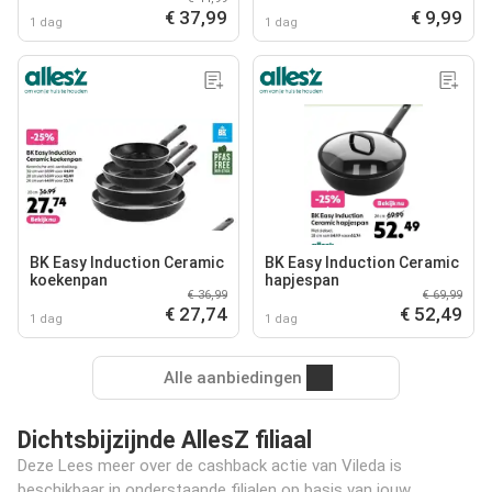
€ 37,99
€ 9,99
1 dag
1 dag
BK Easy Induction Ceramic
BK Easy Induction Ceramic
koekenpan
hapjespan
€ 36,99
€ 69,99
€ 27,74
€ 52,49
1 dag
1 dag
Alle aanbiedingen
Dichtsbijzijnde AllesZ filiaal
Deze Lees meer over de cashback actie van Vileda is
beschikbaar in onderstaande filialen op basis van jouw