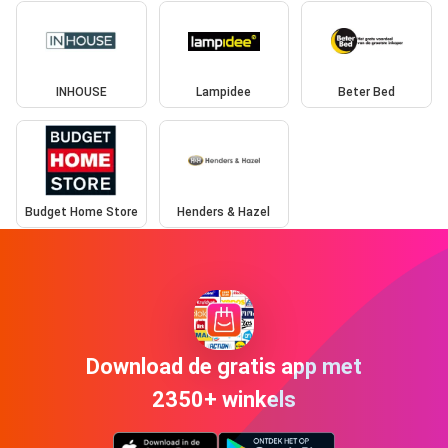
INHOUSE
Lampidee
Beter Bed
Budget Home Store
Henders & Hazel
Download de gratis app met
2350+ winkels