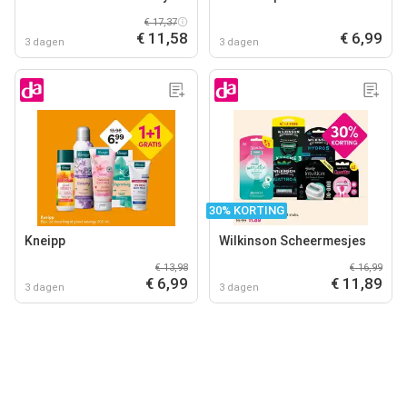
€ 17,37
€ 11,58
€ 6,99
3 dagen
3 dagen
30% KORTING
Kneipp
Wilkinson Scheermesjes
€ 13,98
€ 16,99
€ 6,99
€ 11,89
3 dagen
3 dagen