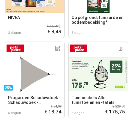
NIVEA
Op potgrond, tuinaarde en
bodembedekking*
€ 16,98
€ 8,49
3 dagen
3 dagen
25%
Progarden Schaduwdoek -
Tuinmeubels Alle
Schaduwdoek -
tuinstoelen en -tafels.
€ 24,99
€ 229,00
360x360x360 cm Taupe
€ 18,74
€ 175,75
5 dagen
3 dagen