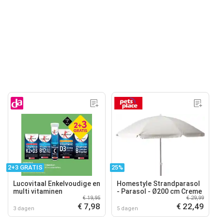
2+3 GRATIS
25%
Lucovitaal Enkelvoudige en
Homestyle Strandparasol
multi vitaminen
- Parasol - Ø200 cm Creme
€ 19,95
€ 29,99
€ 7,98
€ 22,49
3 dagen
5 dagen