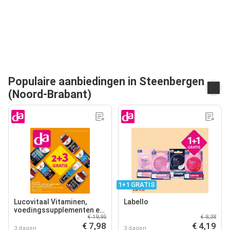
Populaire aanbiedingen in Steenbergen
(Noord-Brabant)
1+1 GRATIS
Lucovitaal Vitaminen,
Labello
voedingssupplementen en
€ 19,95
€ 8,38
verzorgingsproducten
€ 7,98
€ 4,19
3 dagen
3 dagen