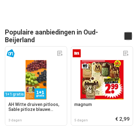
Populaire aanbiedingen in Oud-
Beijerland
1+1 gratis
AH Witte druiven pitloos,
magnum
Sable pitloze blauwe
druiven, AH Cotton sweet
€ 2,99
pitloze rode druiven
3 dagen
5 dagen