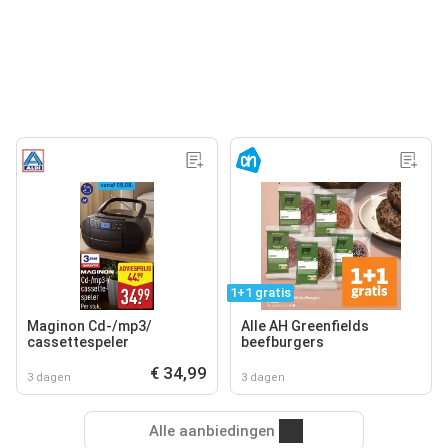
1+1 gratis
Maginon Cd-/mp3‍/
Alle AH Greenfields
cassettespeler
beefburgers
€ 34,99
3 dagen
3 dagen
Alle aanbiedingen