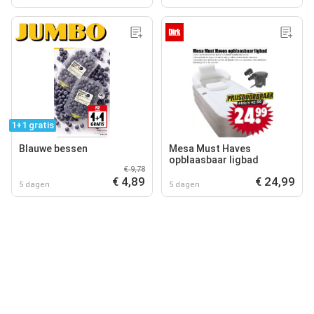
1+1 gratis
Blauwe bessen
Mesa Must Haves
opblaasbaar ligbad
€ 9,78
€ 4,89
€ 24,99
5 dagen
5 dagen