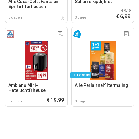
Alle Coca-Cola, Fanta en
Scharrelkipdijfilet
Sprite literflessen
€ 9,19
€ 6,99
3 dagen
3 dagen
1+1 gratis
Ambiano Mini-
Alle Perla snelfiltermaling
Heteluchtfriteuse
€ 19,99
3 dagen
3 dagen