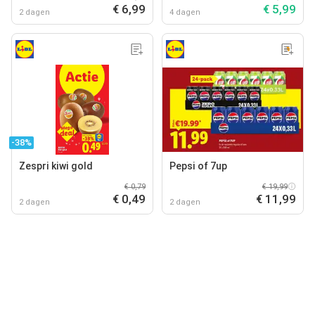
€ 6,99
€ 5,99
2 dagen
4 dagen
-38%
Zespri kiwi gold
Pepsi of 7up
€ 0,79
€ 19,99
€ 0,49
€ 11,99
2 dagen
2 dagen