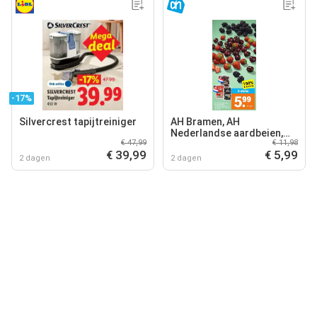
-17%
Silvercrest tapijtreiniger
AH Bramen, AH
Nederlandse aardbeien,
€ 47,99
€ 11,98
AH Nederlandse kersen
€ 39,99
€ 5,99
2 dagen
2 dagen