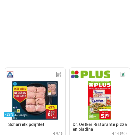
-23%
Scharrelkipdijfilet
Dr. Oetker Ristorante pizza
en piadina
€ 9,19
€ 14,97