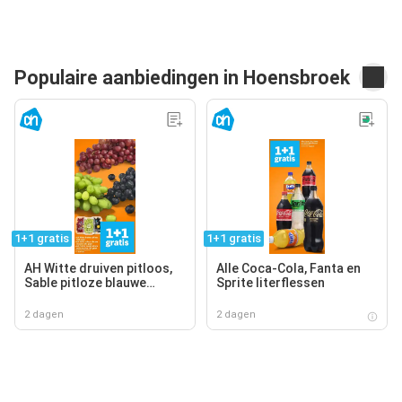
Populaire aanbiedingen in Hoensbroek
1+1 gratis
1+1 gratis
AH Witte druiven pitloos,
Alle Coca-Cola, Fanta en
Sable pitloze blauwe
Sprite literflessen
druiven, AH Cotton sweet
pitloze rode druiven
2 dagen
2 dagen