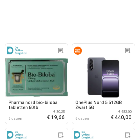
Pharma nord bio-biloba
OnePlus Nord 5 512GB
tabletten 60tb
Zwart 5G
€ 30,25
€ 483,00
€ 19,66
€ 440,00
6 dagen
6 dagen