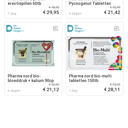
erectiepillen 60tb
Pycnogenol Tabletten
€ 48,50
€ 32,95
€ 29,95
€ 21,42
1 dag
3 dagen
Pharma nord bio-
Pharma nord bio-multi
bloeddruk + kalium 90cp
tabletten 150tb
€ 32,50
€ 43,25
€ 21,12
€ 28,11
6 dagen
1 dag