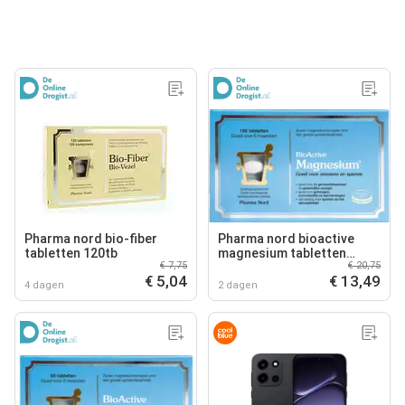
Pharma nord bio-fiber
Pharma nord bioactive
tabletten 120tb
magnesium tabletten
€ 7,75
€ 20,75
150tb
€ 5,04
€ 13,49
4 dagen
2 dagen