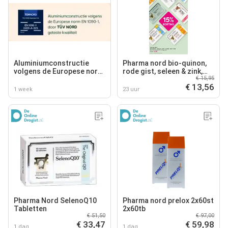
Aluminiumconstructie
Pharma nord bio-quinon,
volgens de Europese norm
rode gist, seleen & zink,
€ 15,95
EN 1090-1, door TÜV NORD
vitamine d3
€ 13,56
geteste kwaliteit
1 week
23 uur
Pharma Nord SelenoQ10
Pharma nord prelox 2x60st
Tabletten
2x60tb
€ 51,50
€ 97,00
€ 33,47
€ 59,98
1 dag
1 dag