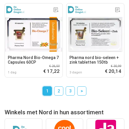
Pharma Nord Bio-Omega 7
Pharma nord bio-seleen +
Capsules 60CP
zink tabletten 150tb
€ 26,50
€ 30,99
€ 17,22
€ 20,14
1 dag
3 dagen
1
2
3
>
Winkels met Nord in hun assortiment