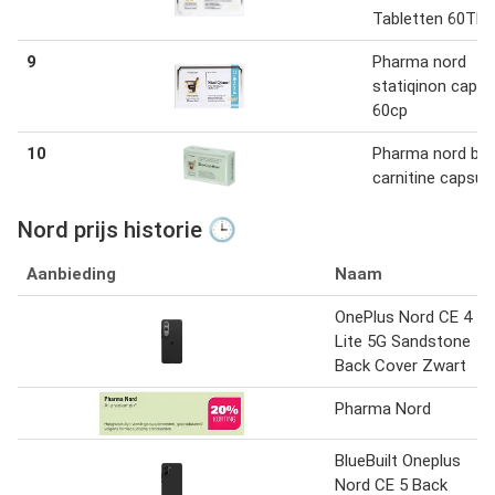
Tabletten 60TB
9
Pharma nord
statiqinon capsu
60cp
10
Pharma nord bio
carnitine capsul
Nord prijs historie 🕒
Aanbieding
Naam
OnePlus Nord CE 4
Lite 5G Sandstone
Back Cover Zwart
Pharma Nord
BlueBuilt Oneplus
Nord CE 5 Back