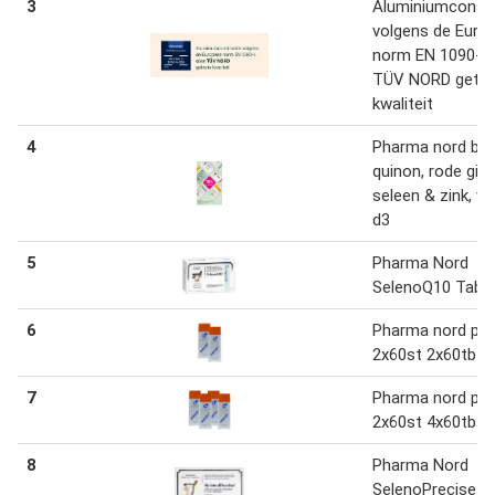
3
Aluminiumconstr
volgens de Euro
norm EN 1090-1,
TÜV NORD gete
kwaliteit
4
Pharma nord bio
quinon, rode gist
seleen & zink, vi
d3
5
Pharma Nord
SelenoQ10 Table
6
Pharma nord pre
2x60st 2x60tb
7
Pharma nord pre
2x60st 4x60tb
8
Pharma Nord
SelenoPrecise