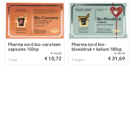
Pharma nord bio-caroteen
Pharma nord bio-
capsules 150cp
bloeddruk + kalium 180cp
€ 16,50
€ 48,75
€ 10,72
€ 31,69
1 dag
3 dagen