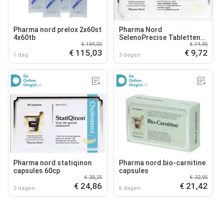
Pharma nord prelox 2x60st
Pharma Nord
4x60tb
SelenoPrecise Tabletten
€ 194,00
€ 14,95
60TB
€ 115,03
€ 9,72
1 dag
3 dagen
Pharma nord statiqinon
Pharma nord bio-carnitine
capsules 60cp
capsules
€ 38,25
€ 32,95
€ 24,86
€ 21,42
2 dagen
6 dagen