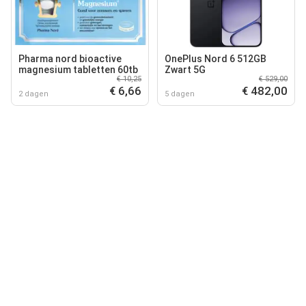
Pharma nord bioactive
OnePlus Nord 6 512GB
magnesium tabletten 60tb
Zwart 5G
€ 10,25
€ 529,00
€ 6,66
€ 482,00
2 dagen
5 dagen