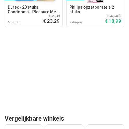
Durex - 20 stuks
Philips opzetborstels 2
Condooms - Pleasure Me
stuks
1x10 stuks - Nude No Latex
€ 29,49
€ 37,98
€ 23,29
€ 18,99
1x10 stuks -
6 dagen
2 dagen
Voordeelverpakking
Vergelijkbare winkels