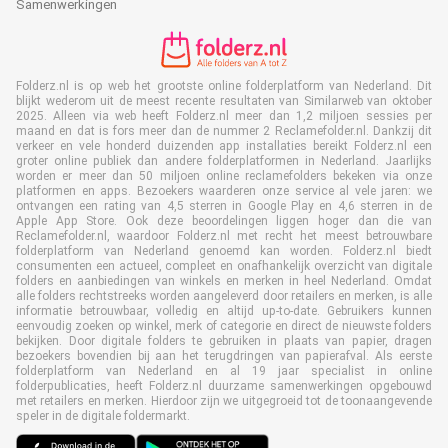
Samenwerkingen
Folderz.nl is op web het grootste online folderplatform van Nederland. Dit
blijkt wederom uit de meest recente resultaten van Similarweb van oktober
2025. Alleen via web heeft Folderz.nl meer dan 1,2 miljoen sessies per
maand en dat is fors meer dan de nummer 2 Reclamefolder.nl. Dankzij dit
verkeer en vele honderd duizenden app installaties bereikt Folderz.nl een
groter online publiek dan andere folderplatformen in Nederland. Jaarlijks
worden er meer dan 50 miljoen online reclamefolders bekeken via onze
platformen en apps. Bezoekers waarderen onze service al vele jaren: we
ontvangen een rating van 4,5 sterren in Google Play en 4,6 sterren in de
Apple App Store. Ook deze beoordelingen liggen hoger dan die van
Reclamefolder.nl, waardoor Folderz.nl met recht het meest betrouwbare
folderplatform van Nederland genoemd kan worden. Folderz.nl biedt
consumenten een actueel, compleet en onafhankelijk overzicht van digitale
folders en aanbiedingen van winkels en merken in heel Nederland. Omdat
alle folders rechtstreeks worden aangeleverd door retailers en merken, is alle
informatie betrouwbaar, volledig en altijd up-to-date. Gebruikers kunnen
eenvoudig zoeken op winkel, merk of categorie en direct de nieuwste folders
bekijken. Door digitale folders te gebruiken in plaats van papier, dragen
bezoekers bovendien bij aan het terugdringen van papierafval. Als eerste
folderplatform van Nederland en al 19 jaar specialist in online
folderpublicaties, heeft Folderz.nl duurzame samenwerkingen opgebouwd
met retailers en merken. Hierdoor zijn we uitgegroeid tot de toonaangevende
speler in de digitale foldermarkt.