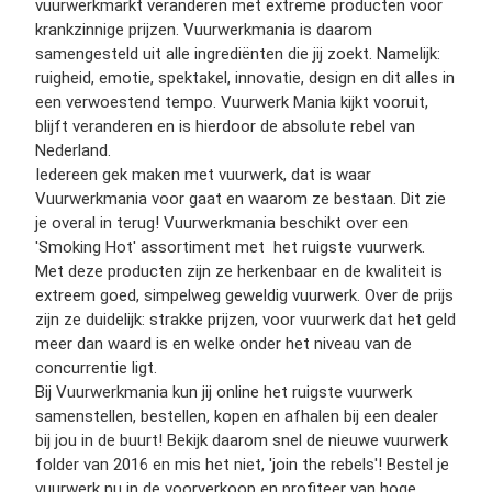
vuurwerkmarkt veranderen met extreme producten voor
krankzinnige prijzen. Vuurwerkmania is daarom
samengesteld uit alle ingrediënten die jij zoekt. Namelijk:
ruigheid, emotie, spektakel, innovatie, design en dit alles in
een verwoestend tempo. Vuurwerk Mania kijkt vooruit,
blijft veranderen en is hierdoor de absolute rebel van
Nederland.
Iedereen gek maken met vuurwerk, dat is waar
Vuurwerkmania voor gaat en waarom ze bestaan. Dit zie
je overal in terug! Vuurwerkmania beschikt over een
'Smoking Hot' assortiment met het ruigste vuurwerk.
Met deze producten zijn ze herkenbaar en de kwaliteit is
extreem goed, simpelweg geweldig vuurwerk. Over de prijs
zijn ze duidelijk: strakke prijzen, voor vuurwerk dat het geld
meer dan waard is en welke onder het niveau van de
concurrentie ligt.
Bij Vuurwerkmania kun jij online het ruigste vuurwerk
samenstellen, bestellen, kopen en afhalen bij een dealer
bij jou in de buurt! Bekijk daarom snel de nieuwe vuurwerk
folder van 2016 en mis het niet, 'join the rebels'! Bestel je
vuurwerk nu in de voorverkoop en profiteer van hoge