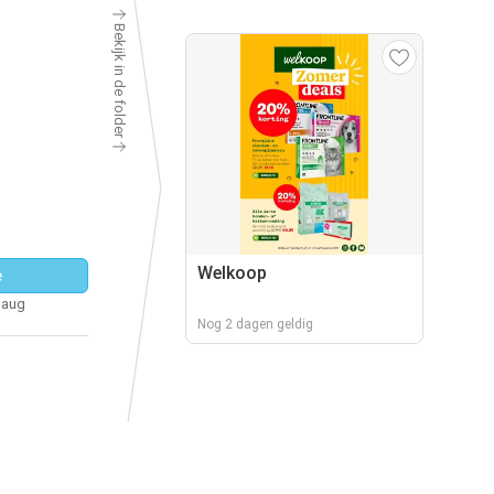
Bekijk in de folder
Welkoop
e
 aug
Nog 2 dagen geldig