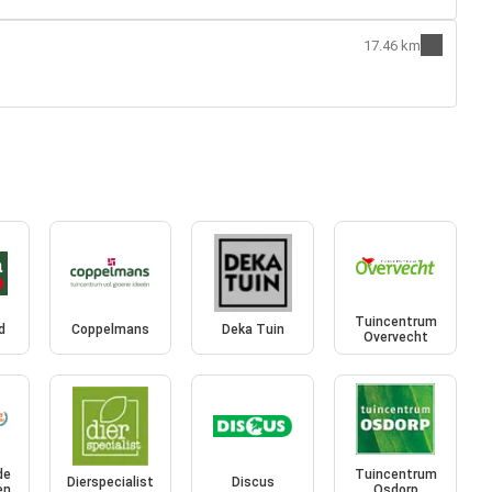
17.46 km
Tuincentrum
d
Coppelmans
Deka Tuin
Overvecht
de
Tuincentrum
Dierspecialist
Discus
en
Osdorp