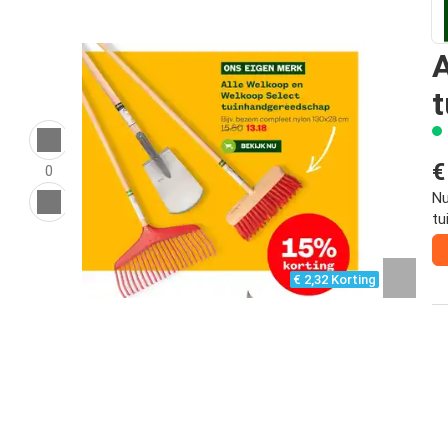
A
€
0
Nu
tu
€ 2,32 Korting