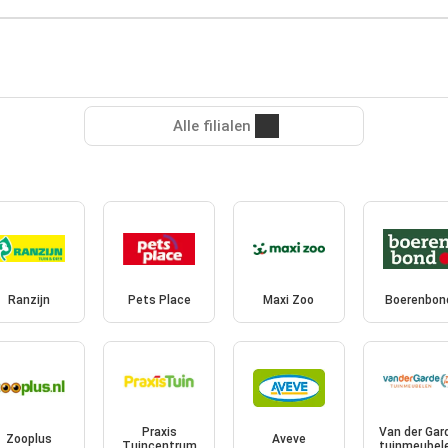
Alle filialen
Ranzijn
Pets Place
Maxi Zoo
Boerenbon
Praxis
Van der Gar
Zooplus
Aveve
Tuincentrum
tuinmeubel