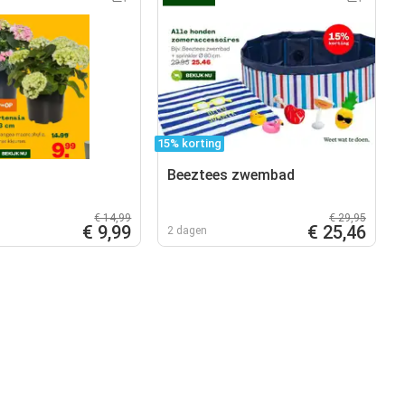
15% korting
Beeztees zwembad
€ 14,99
€ 29,95
€ 9,99
€ 25,46
2 dagen