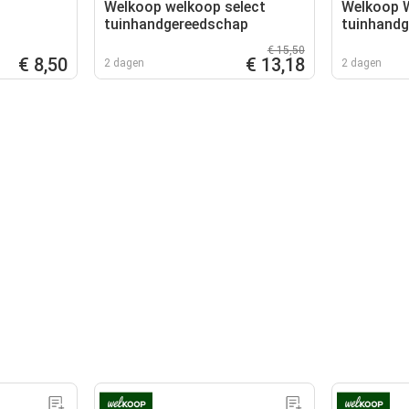
Welkoop welkoop select
Welkoop W
tuinhandgereedschap
tuinhand
€ 15,50
€ 8,50
€ 13,18
2 dagen
2 dagen