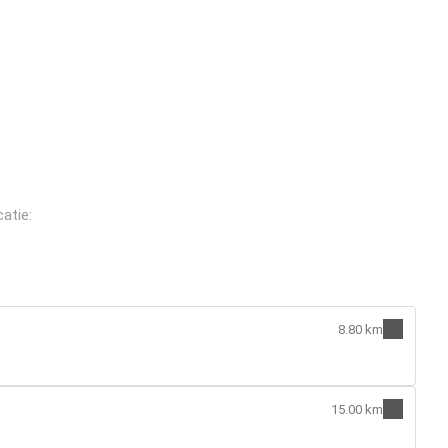
atie:
8.80 km
15.00 km