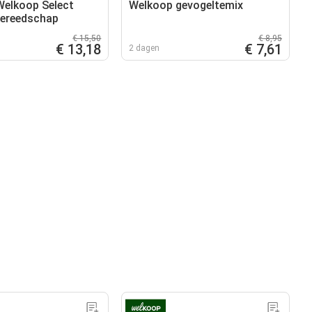
elkoop Select
Welkoop gevogeltemix
gereedschap
€ 15,50
€ 8,95
€ 13,18
€ 7,61
2 dagen