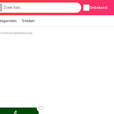
Onbekend
tegorieën
Steden
ct tuinhandgereedschap