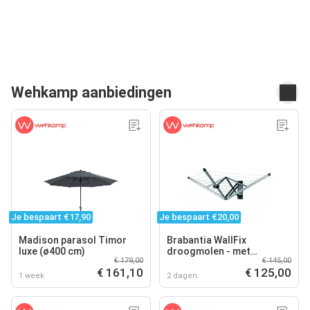
Wehkamp aanbiedingen
Je bespaart €17,90
Je bespaart €20,00
Madison parasol Timor
Brabantia WallFix
luxe (ø400 cm)
droogmolen - met
€ 179,00
€ 145,00
beschermhoes - 24m -
€ 161,10
€ 125,00
Metallic Grey
1 week
2 dagen