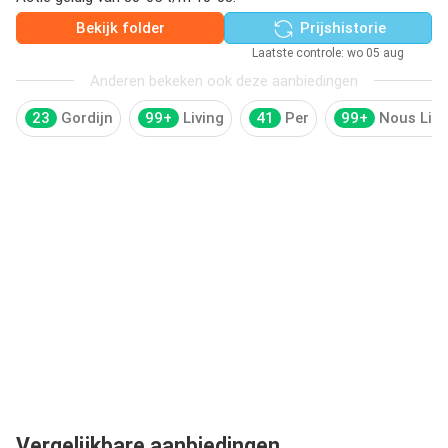
Bekijk folder
Prijshistorie
Laatste controle: wo 05 aug
Anderen bekeken ook deze aanbiedingen
23
Gordijn
99+
Living
41
Per
99+
Nous Livi
Vergelijkbare aanbiedingen