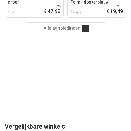
groen
Palm - donkerblauw
€ 119,95
€ 29,99
(velours) (200x100 cm)
€ 47,98
€ 19,49
1 dag
4 dagen
Alle aanbiedingen
Vergelijkbare winkels