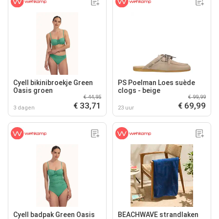
Cyell bikinibroekje Green
PS Poelman Loes suède
Oasis groen
clogs - beige
€ 44,95
€ 99,99
€ 33,71
€ 69,99
3 dagen
23 uur
Cyell badpak Green Oasis
BEACHWAVE strandlaken