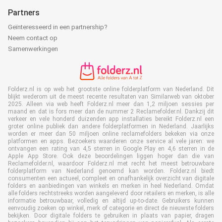
Partners
Geïnteresseerd in een partnership?
Neem contact op
Samenwerkingen
Folderz.nl is op web het grootste online folderplatform van Nederland. Dit
blijkt wederom uit de meest recente resultaten van Similarweb van oktober
2025. Alleen via web heeft Folderz.nl meer dan 1,2 miljoen sessies per
maand en dat is fors meer dan de nummer 2 Reclamefolder.nl. Dankzij dit
verkeer en vele honderd duizenden app installaties bereikt Folderz.nl een
groter online publiek dan andere folderplatformen in Nederland. Jaarlijks
worden er meer dan 50 miljoen online reclamefolders bekeken via onze
platformen en apps. Bezoekers waarderen onze service al vele jaren: we
ontvangen een rating van 4,5 sterren in Google Play en 4,6 sterren in de
Apple App Store. Ook deze beoordelingen liggen hoger dan die van
Reclamefolder.nl, waardoor Folderz.nl met recht het meest betrouwbare
folderplatform van Nederland genoemd kan worden. Folderz.nl biedt
consumenten een actueel, compleet en onafhankelijk overzicht van digitale
folders en aanbiedingen van winkels en merken in heel Nederland. Omdat
alle folders rechtstreeks worden aangeleverd door retailers en merken, is alle
informatie betrouwbaar, volledig en altijd up-to-date. Gebruikers kunnen
eenvoudig zoeken op winkel, merk of categorie en direct de nieuwste folders
bekijken. Door digitale folders te gebruiken in plaats van papier, dragen