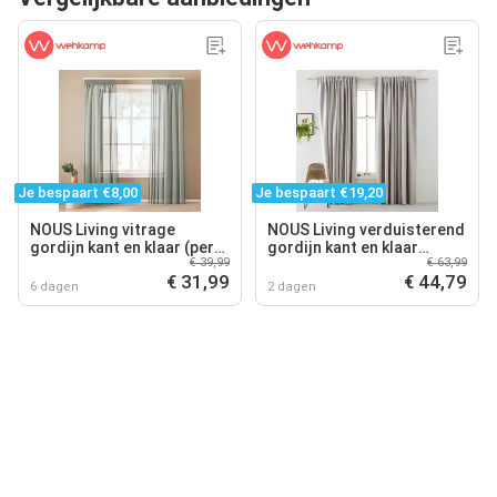
Je bespaart €8,00
Je bespaart €19,20
NOUS Living vitrage
NOUS Living verduisterend
gordijn kant en klaar (per
gordijn kant en klaar
€ 39,99
€ 63,99
stuk) (140 x 270 cm)
Reykjavik (per stuk) (145 x
€ 31,99
€ 44,79
270 cm)
6 dagen
2 dagen