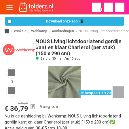
!
Download onze app 📲
Winkels
Wehkamp
Aanbiedingen
NOUS Living lichtdoorlatend gord
NOUS Living lichtdoorlatend gordijn
kant en klaar Charleroi (per stuk)
(150 x 290 cm)
Geldig: 30 mei t/m 10 aug
0
Je bespaart €9,20
€ 45,99
Voeg toe
€ 36,79
Nu in de aanbieding bij Wehkamp: NOUS Living lichtdoorlatend
gordijn kant en klaar Charleroi (per stuk) (150 x 290 cm)✅
Actie geldig van 30-05 t/m 10-08.