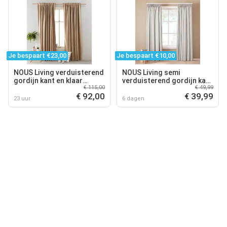
Je bespaart €23,00
Je bespaart €10,00
NOUS Living verduisterend
NOUS Living semi
gordijn kant en klaar
verduisterend gordijn kant
€ 115,00
€ 49,99
Reykjavik (per stuk) (270 x
en klaar (per stuk) (140 x
€ 92,00
€ 39,99
270 cm)
270 cm)
23 uur
6 dagen