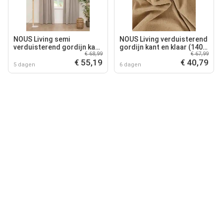
NOUS Living semi
NOUS Living verduisterend
verduisterend gordijn kant
gordijn kant en klaar (140 x
€ 68,99
€ 67,99
en klaar Stockholm (per
180 cm)
€ 55,19
€ 40,79
stuk) (140 x 270 cm)
5 dagen
6 dagen