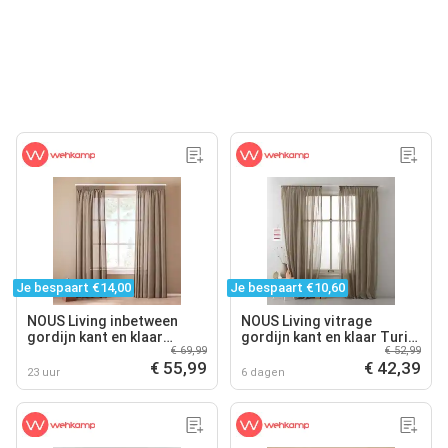
Je bespaart €14,00
Je bespaart €10,60
NOUS Living inbetween
NOUS Living vitrage
gordijn kant en klaar
gordijn kant en klaar Turijn
€ 69,99
€ 52,99
Weekend (per stuk) (140 x
(per stuk) (300 x 315 cm)
€ 55,99
€ 42,39
270 cm)
23 uur
6 dagen