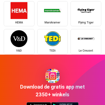
HEMA
Marskramer
Flying Tiger
V&D
TEDi
Le Creuset
Download de gratis app met
2350+ winkels