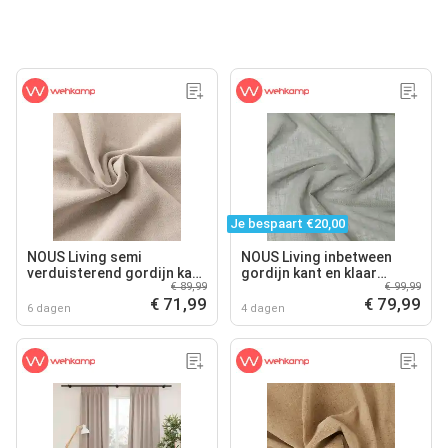
Je bespaart €20,00
NOUS Living semi
NOUS Living inbetween
verduisterend gordijn kant
gordijn kant en klaar
€ 89,99
€ 99,99
en klaar (per stuk) (150 x
Buenos Aires (per stuk)
€ 71,99
€ 79,99
290 cm)
(300 x 315 cm)
6 dagen
4 dagen