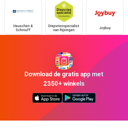
Heuschen &
Diepvriesspecialist
Joybuy
Schrouff
van Rijsingen
Download de gratis app met
2350+ winkels