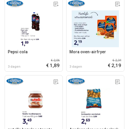
Pepsi cola
Mora oven-airfryer
€ 2,06
€ 2,34
€ 1,89
€ 2,19
3 dagen
3 dagen