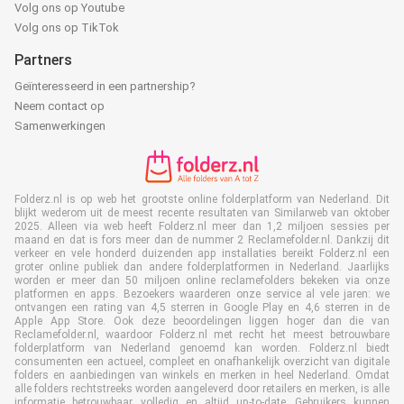
Volg ons op Youtube
Volg ons op TikTok
Partners
Geïnteresseerd in een partnership?
Neem contact op
Samenwerkingen
Folderz.nl is op web het grootste online folderplatform van Nederland. Dit
blijkt wederom uit de meest recente resultaten van Similarweb van oktober
2025. Alleen via web heeft Folderz.nl meer dan 1,2 miljoen sessies per
maand en dat is fors meer dan de nummer 2 Reclamefolder.nl. Dankzij dit
verkeer en vele honderd duizenden app installaties bereikt Folderz.nl een
groter online publiek dan andere folderplatformen in Nederland. Jaarlijks
worden er meer dan 50 miljoen online reclamefolders bekeken via onze
platformen en apps. Bezoekers waarderen onze service al vele jaren: we
ontvangen een rating van 4,5 sterren in Google Play en 4,6 sterren in de
Apple App Store. Ook deze beoordelingen liggen hoger dan die van
Reclamefolder.nl, waardoor Folderz.nl met recht het meest betrouwbare
folderplatform van Nederland genoemd kan worden. Folderz.nl biedt
consumenten een actueel, compleet en onafhankelijk overzicht van digitale
folders en aanbiedingen van winkels en merken in heel Nederland. Omdat
alle folders rechtstreeks worden aangeleverd door retailers en merken, is alle
informatie betrouwbaar, volledig en altijd up-to-date. Gebruikers kunnen