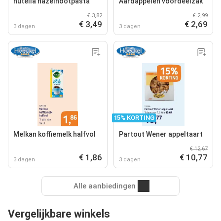
nutella hazelnootpasta
Aardappelen voordeelzak
€ 3,82
€ 2,99
€ 3,49
€ 2,69
3 dagen
3 dagen
15% KORTING
Melkan koffiemelk halfvol
Partout Wener appeltaart
€ 12,67
€ 1,86
€ 10,77
3 dagen
3 dagen
Alle aanbiedingen
Vergelijkbare winkels