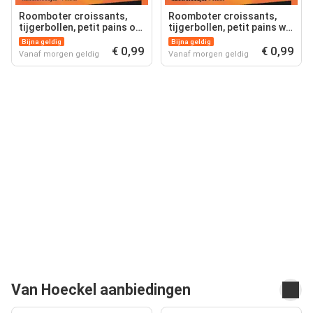
Roomboter croissants,
Roomboter croissants,
tijgerbollen, petit pains of
tijgerbollen, petit pains wit
kaiserbroodjes
of bruin of kaiserbroodjes
Bijna geldig
Bijna geldig
€ 0,99
€ 0,99
Vanaf morgen geldig
Vanaf morgen geldig
Van Hoeckel aanbiedingen