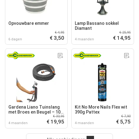
Opvouwbare emmer
Lamp Bassano sokkel
Diamant
€ 4,95
€ 25,95
€ 3,50
€ 14,95
6 dagen
4 maanden
Gardena Liano Tuinslang
Kit No More Nails Flex wit
met Broes en Beugel – 10
390g Pattex
€ 33,95
€ 7,90
m
€ 19,95
€ 5,75
4 maanden
4 maanden