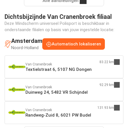
Alle aanbiedingen
Dichtsbijzijnde Van Cranenbroek filiaal
Deze Windscherm universeel Polisport is beschikbaar in
onderstaande filialen op basis van jouw ingestelde locatie:
Amsterdam
Automatisch lokaliseren
Noord-Holland
83.22 km
Van Cranenbroek
Textielstraat 6, 5107 NG Dongen
92.29 km
Van Cranenbroek
Duinweg 24, 5482 VR Schijndel
131.93 km
Van Cranenbroek
Randweg-Zuid 8, 6021 PW Budel