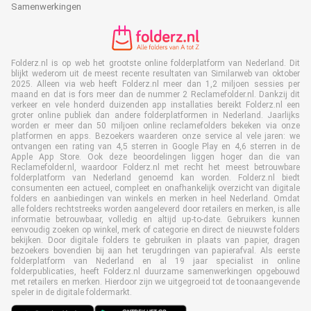
Samenwerkingen
Folderz.nl is op web het grootste online folderplatform van Nederland. Dit
blijkt wederom uit de meest recente resultaten van Similarweb van oktober
2025. Alleen via web heeft Folderz.nl meer dan 1,2 miljoen sessies per
maand en dat is fors meer dan de nummer 2 Reclamefolder.nl. Dankzij dit
verkeer en vele honderd duizenden app installaties bereikt Folderz.nl een
groter online publiek dan andere folderplatformen in Nederland. Jaarlijks
worden er meer dan 50 miljoen online reclamefolders bekeken via onze
platformen en apps. Bezoekers waarderen onze service al vele jaren: we
ontvangen een rating van 4,5 sterren in Google Play en 4,6 sterren in de
Apple App Store. Ook deze beoordelingen liggen hoger dan die van
Reclamefolder.nl, waardoor Folderz.nl met recht het meest betrouwbare
folderplatform van Nederland genoemd kan worden. Folderz.nl biedt
consumenten een actueel, compleet en onafhankelijk overzicht van digitale
folders en aanbiedingen van winkels en merken in heel Nederland. Omdat
alle folders rechtstreeks worden aangeleverd door retailers en merken, is alle
informatie betrouwbaar, volledig en altijd up-to-date. Gebruikers kunnen
eenvoudig zoeken op winkel, merk of categorie en direct de nieuwste folders
bekijken. Door digitale folders te gebruiken in plaats van papier, dragen
bezoekers bovendien bij aan het terugdringen van papierafval. Als eerste
folderplatform van Nederland en al 19 jaar specialist in online
folderpublicaties, heeft Folderz.nl duurzame samenwerkingen opgebouwd
met retailers en merken. Hierdoor zijn we uitgegroeid tot de toonaangevende
speler in de digitale foldermarkt.