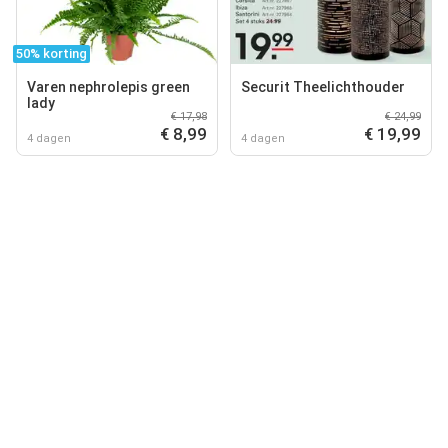
50% korting
Varen nephrolepis green
Securit Theelichthouder
lady
€ 17,98
€ 24,99
€ 8,99
€ 19,99
4 dagen
4 dagen