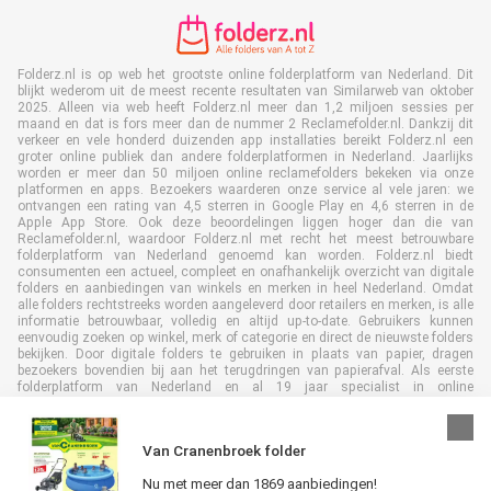
Folderz.nl is op web het grootste online folderplatform van Nederland. Dit
blijkt wederom uit de meest recente resultaten van Similarweb van oktober
2025. Alleen via web heeft Folderz.nl meer dan 1,2 miljoen sessies per
maand en dat is fors meer dan de nummer 2 Reclamefolder.nl. Dankzij dit
verkeer en vele honderd duizenden app installaties bereikt Folderz.nl een
groter online publiek dan andere folderplatformen in Nederland. Jaarlijks
worden er meer dan 50 miljoen online reclamefolders bekeken via onze
platformen en apps. Bezoekers waarderen onze service al vele jaren: we
ontvangen een rating van 4,5 sterren in Google Play en 4,6 sterren in de
Apple App Store. Ook deze beoordelingen liggen hoger dan die van
Reclamefolder.nl, waardoor Folderz.nl met recht het meest betrouwbare
folderplatform van Nederland genoemd kan worden. Folderz.nl biedt
consumenten een actueel, compleet en onafhankelijk overzicht van digitale
folders en aanbiedingen van winkels en merken in heel Nederland. Omdat
alle folders rechtstreeks worden aangeleverd door retailers en merken, is alle
informatie betrouwbaar, volledig en altijd up-to-date. Gebruikers kunnen
eenvoudig zoeken op winkel, merk of categorie en direct de nieuwste folders
bekijken. Door digitale folders te gebruiken in plaats van papier, dragen
bezoekers bovendien bij aan het terugdringen van papierafval. Als eerste
folderplatform van Nederland en al 19 jaar specialist in online
folderpublicaties, heeft Folderz.nl duurzame samenwerkingen opgebouwd
met retailers en merken. Hierdoor zijn we uitgegroeid tot de toonaangevende
speler in de digitale foldermarkt.
Van Cranenbroek folder
Nu met meer dan 1869 aanbiedingen!