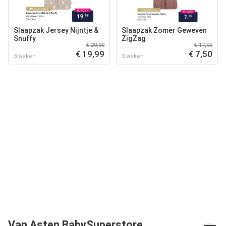
Slaapzak Jersey Nijntje &
Slaapzak Zomer Geweven
Snuffy
ZigZag
€ 29,99
€ 17,99
€ 19,99
€ 7,50
3 weken
3 weken
Van Asten BabySuperstore