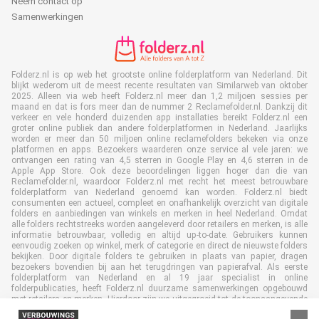
Neem contact op
Samenwerkingen
Folderz.nl is op web het grootste online folderplatform van Nederland. Dit
blijkt wederom uit de meest recente resultaten van Similarweb van oktober
2025. Alleen via web heeft Folderz.nl meer dan 1,2 miljoen sessies per
maand en dat is fors meer dan de nummer 2 Reclamefolder.nl. Dankzij dit
verkeer en vele honderd duizenden app installaties bereikt Folderz.nl een
groter online publiek dan andere folderplatformen in Nederland. Jaarlijks
worden er meer dan 50 miljoen online reclamefolders bekeken via onze
platformen en apps. Bezoekers waarderen onze service al vele jaren: we
ontvangen een rating van 4,5 sterren in Google Play en 4,6 sterren in de
Apple App Store. Ook deze beoordelingen liggen hoger dan die van
Reclamefolder.nl, waardoor Folderz.nl met recht het meest betrouwbare
folderplatform van Nederland genoemd kan worden. Folderz.nl biedt
consumenten een actueel, compleet en onafhankelijk overzicht van digitale
folders en aanbiedingen van winkels en merken in heel Nederland. Omdat
alle folders rechtstreeks worden aangeleverd door retailers en merken, is alle
informatie betrouwbaar, volledig en altijd up-to-date. Gebruikers kunnen
eenvoudig zoeken op winkel, merk of categorie en direct de nieuwste folders
bekijken. Door digitale folders te gebruiken in plaats van papier, dragen
bezoekers bovendien bij aan het terugdringen van papierafval. Als eerste
folderplatform van Nederland en al 19 jaar specialist in online
folderpublicaties, heeft Folderz.nl duurzame samenwerkingen opgebouwd
met retailers en merken. Hierdoor zijn we uitgegroeid tot de toonaangevende
speler in de digitale foldermarkt.