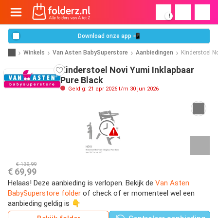
!
Download onze app 📲
Winkels
Van Asten BabySuperstore
Aanbiedingen
Kinderstoel N
Kinderstoel Novi Yumi Inklapbaar
Pure Black
Geldig: 21 apr 2026 t/m 30 jun 2026
€ 139,99
€ 69,99
Helaas! Deze aanbieding is verlopen. Bekijk de
Van Asten
BabySuperstore folder
of check of er momenteel wel een
aanbieding geldig is 👇